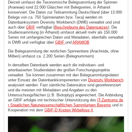
Derzeit umfasst die Taxonomische Belegsammlung der Spinnen
(Araneae) rund 22.000 Gläschen mit Belegserien, in Äthanol
konserviert. Die Daten zur Teilsammlung Deutschland (über 13.000
Belege von ca. 750 Spinnenarten bzw. Taxa) werden im
Datenbanksystem Diversity Workbench (DWB) verwaltet und sind
auch über
GBIF
verfügbar (
Beschreibung des Datensatzes
). Die
Studiensammlung (in Äthanol) umfasst aktuell mehr als 150.000
Serien mit umfangreichen Daten und Metadaten, ebenfalls verwaltet
in DWB und verfügbar über
GBIF
und
ARAMOB
.
Die Belegsammlung der restlichen Spinnentiere (Arachnida, ohne
Milben) umfasst ca. 2.200 Serien (Belegnummern).
In derselben Datenbank werden auch die individuen- und
artenbasierten Studiendaten der großen Forschungsprojekte
verwaltet. Sie können zusammen mit den Belegsammlungsdaten
unter Einsatz der Datenbankkomponenten von
Diversity Workbench
analysiert werden. Fast sämtliche Datensätze sind georeferenziert
und die meisten mit Metadaten und Angaben zu den
Untersuchungsflächen (z.B. Biotoptyp) angereichert. Die Anbindung
an GBIF erfolgte mit technischer Unterstützung des
IT-Zentrums de
r Staatlichen Naturwissenschaftlichen Sammlungen Bayerns
und in
Kooperation mit dem
GBIF-D Knoten Wirbellose II
.