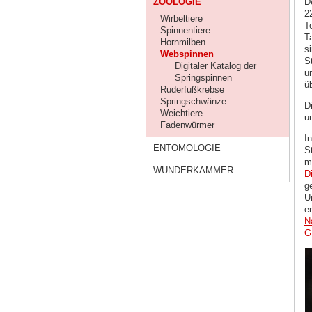
ZOOLOGIE
D
2
Wirbeltiere
T
Spinnentiere
T
Hornmilben
s
Webspinnen
S
Digitaler Katalog der
u
Springspinnen
ü
Ruderfußkrebse
Springschwänze
D
Weichtiere
u
Fadenwürmer
I
ENTOMOLOGIE
S
m
WUNDERKAMMER
D
g
U
e
N
G