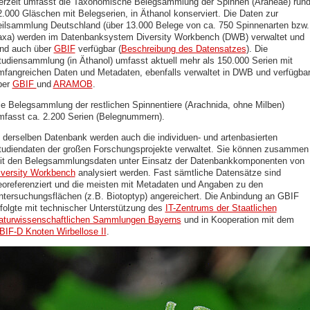
erzeit umfasst die Taxonomische Belegsammlung der Spinnen (Araneae) run
2.000 Gläschen mit Belegserien, in Äthanol konserviert. Die Daten zur
eilsammlung Deutschland (über 13.000 Belege von ca. 750 Spinnenarten bzw.
axa) werden im Datenbanksystem Diversity Workbench (DWB) verwaltet und
ind auch über
GBIF
verfügbar (
Beschreibung des Datensatzes
). Die
tudiensammlung (in Äthanol) umfasst aktuell mehr als 150.000 Serien mit
mfangreichen Daten und Metadaten, ebenfalls verwaltet in DWB und verfügba
ber
GBIF
und
ARAMOB
.
ie Belegsammlung der restlichen Spinnentiere (Arachnida, ohne Milben)
mfasst ca. 2.200 Serien (Belegnummern).
n derselben Datenbank werden auch die individuen- und artenbasierten
tudiendaten der großen Forschungsprojekte verwaltet. Sie können zusammen
it den Belegsammlungsdaten unter Einsatz der Datenbankkomponenten von
iversity Workbench
analysiert werden. Fast sämtliche Datensätze sind
eoreferenziert und die meisten mit Metadaten und Angaben zu den
ntersuchungsflächen (z.B. Biotoptyp) angereichert. Die Anbindung an GBIF
rfolgte mit technischer Unterstützung des
IT-Zentrums der Staatlichen
aturwissenschaftlichen Sammlungen Bayerns
und in Kooperation mit dem
BIF-D Knoten Wirbellose II
.