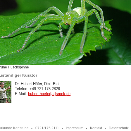
rüne Huschspinne
uständiger Kurator
Dr. Hubert Höfer, Dipl.-Biol.
Telefon: +49 721 175 2826
E-Mail:
hubert.hoefer[at]smnk
.
de
urkunde Karlsruhe
0721/175 2111
Impressum
Kontakt
Datenschutz