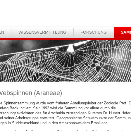
EN
WISSENSVERMITTLUNG
FORSCHUNG
SAM
ebspinnen (Araneae)
ie Spinnensammlung wurde vom früheren Abteilungsleiter der Zoologie Prof. D
udwig Beck initiiert. Seit 1992 wird die Sammlung vor allem durch die
orschungsaktivitäten des für Arachnida zuständigen Kurators Dr. Hubert Höfer
nd seiner Arbeitsgruppe erweitert. Geographische Schwerpunkte der Sammlun
iegen in Süddeutschland und in den Amazonaswäldern Brasiliens.