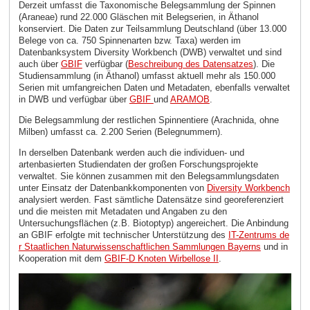
Derzeit umfasst die Taxonomische Belegsammlung der Spinnen
(Araneae) rund 22.000 Gläschen mit Belegserien, in Äthanol
konserviert. Die Daten zur Teilsammlung Deutschland (über 13.000
Belege von ca. 750 Spinnenarten bzw. Taxa) werden im
Datenbanksystem Diversity Workbench (DWB) verwaltet und sind
auch über
GBIF
verfügbar (
Beschreibung des Datensatzes
). Die
Studiensammlung (in Äthanol) umfasst aktuell mehr als 150.000
Serien mit umfangreichen Daten und Metadaten, ebenfalls verwaltet
in DWB und verfügbar über
GBIF
und
ARAMOB
.
Die Belegsammlung der restlichen Spinnentiere (Arachnida, ohne
Milben) umfasst ca. 2.200 Serien (Belegnummern).
In derselben Datenbank werden auch die individuen- und
artenbasierten Studiendaten der großen Forschungsprojekte
verwaltet. Sie können zusammen mit den Belegsammlungsdaten
unter Einsatz der Datenbankkomponenten von
Diversity Workbench
analysiert werden. Fast sämtliche Datensätze sind georeferenziert
und die meisten mit Metadaten und Angaben zu den
Untersuchungsflächen (z.B. Biotoptyp) angereichert. Die Anbindung
an GBIF erfolgte mit technischer Unterstützung des
IT-Zentrums de
r Staatlichen Naturwissenschaftlichen Sammlungen Bayerns
und in
Kooperation mit dem
GBIF-D Knoten Wirbellose II
.