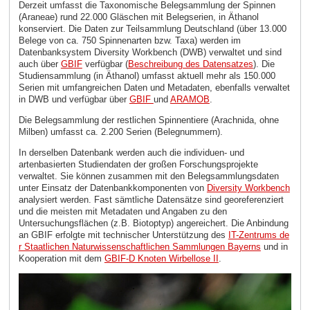
Derzeit umfasst die Taxonomische Belegsammlung der Spinnen
(Araneae) rund 22.000 Gläschen mit Belegserien, in Äthanol
konserviert. Die Daten zur Teilsammlung Deutschland (über 13.000
Belege von ca. 750 Spinnenarten bzw. Taxa) werden im
Datenbanksystem Diversity Workbench (DWB) verwaltet und sind
auch über
GBIF
verfügbar (
Beschreibung des Datensatzes
). Die
Studiensammlung (in Äthanol) umfasst aktuell mehr als 150.000
Serien mit umfangreichen Daten und Metadaten, ebenfalls verwaltet
in DWB und verfügbar über
GBIF
und
ARAMOB
.
Die Belegsammlung der restlichen Spinnentiere (Arachnida, ohne
Milben) umfasst ca. 2.200 Serien (Belegnummern).
In derselben Datenbank werden auch die individuen- und
artenbasierten Studiendaten der großen Forschungsprojekte
verwaltet. Sie können zusammen mit den Belegsammlungsdaten
unter Einsatz der Datenbankkomponenten von
Diversity Workbench
analysiert werden. Fast sämtliche Datensätze sind georeferenziert
und die meisten mit Metadaten und Angaben zu den
Untersuchungsflächen (z.B. Biotoptyp) angereichert. Die Anbindung
an GBIF erfolgte mit technischer Unterstützung des
IT-Zentrums de
r Staatlichen Naturwissenschaftlichen Sammlungen Bayerns
und in
Kooperation mit dem
GBIF-D Knoten Wirbellose II
.