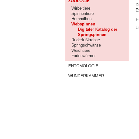
ZOOLOGIE
D
Wirbeltiere
E
Spinnentiere
Hornmilben
F
Webspinnen
U
Digitaler Katalog der
Springspinnen
Ruderfußkrebse
Springschwänze
Weichtiere
Fadenwürmer
ENTOMOLOGIE
WUNDERKAMMER