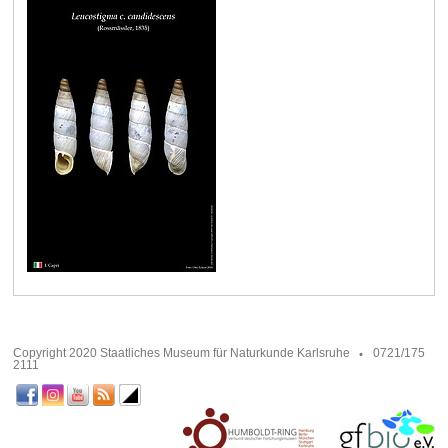
Copyright 2020 Staatliches Museum für Naturkunde Karlsruhe
0721/175
2111