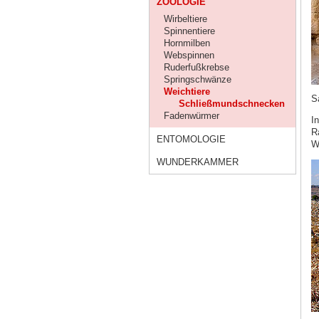
ZOOLOGIE
Wirbeltiere
Spinnentiere
Hornmilben
Webspinnen
Ruderfußkrebse
Springschwänze
Weichtiere
S
Schließmundschnecken
Fadenwürmer
I
R
ENTOMOLOGIE
Wo
WUNDERKAMMER