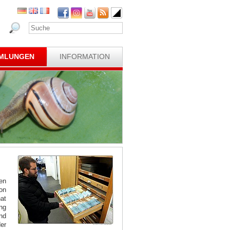
MLUNGEN
INFORMATION
en
on
at
ng
nd
er