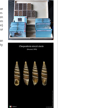
er
n-
en
rn
n)
ur
an
ty