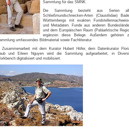
Sammlung für das SMNK.
Die Sammlung besteht aus Serien all
Schließmundschnecken-Arten (Clausiliidae) Bade
Württembergs mit exakten Fundstellennachweis
und Metadaten. Funde aus anderen Bundeslände
und dem Europäischen Raum (Paläarktische Regio
ergänzen diese Belege. Außerdem gehören z
ammlung umfassendes Bildmaterial sowie Fachliteratur.
n Zusammenarbeit mit dem Kurator Hubert Höfer, dem Datenkurator Flori
aub und Eileen Nguyen wird die Sammlung aufgearbeitet, in Diversi
rkbench digitalisiert und mobilisiert.