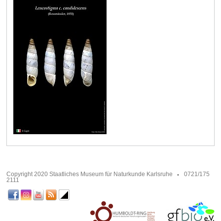
Copyright 2020 Staatliches Museum für Naturkunde Karlsruhe
0721/175
2111