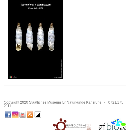
Copyright 2020 Staatliches Museum für Naturkunde Karlsruhe
0721/175
2111