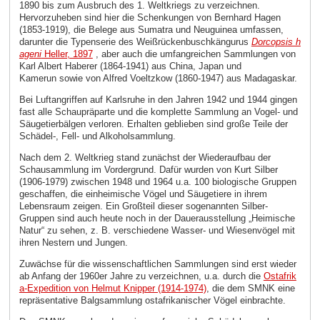
1890 bis zum Ausbruch des 1. Weltkriegs zu verzeichnen.
Hervorzuheben sind hier die Schenkungen von Bernhard Hagen
(1853-1919), die Belege aus Sumatra und Neuguinea umfassen,
darunter die Typenserie des Weißrückenbuschkängurus
Dorcopsis h
ageni
Heller, 1897
, aber auch die umfangreichen Sammlungen von
Karl Albert Haberer (1864-1941) aus China, Japan und
Kamerun sowie von Alfred Voeltzkow (1860-1947) aus Madagaskar.
Bei Luftangriffen auf Karlsruhe in den Jahren 1942 und 1944 gingen
fast alle Schaupräparte und die komplette Sammlung an Vogel- und
Säugetierbälgen verloren. Erhalten geblieben sind große Teile der
Schädel-, Fell- und Alkoholsammlung.
Nach dem 2. Weltkrieg stand zunächst der Wiederaufbau der
Schausammlung im Vordergrund. Dafür wurden von Kurt Silber
(1906-1979) zwischen 1948 und 1964 u.a. 100 biologische Gruppen
geschaffen, die einheimische Vögel und Säugetiere in ihrem
Lebensraum zeigen. Ein Großteil dieser sogenannten Silber-
Gruppen sind auch heute noch in der Dauerausstellung „Heimische
Natur“ zu sehen, z. B. verschiedene Wasser- und Wiesenvögel mit
ihren Nestern und Jungen.
Zuwächse für die wissenschaftlichen Sammlungen sind erst wieder
ab Anfang der 1960er Jahre zu verzeichnen, u.a. durch die
Ostafrik
a-Expedition von Helmut Knipper (1914-1974)
, die dem SMNK eine
repräsentative Balgsammlung ostafrikanischer Vögel einbrachte.