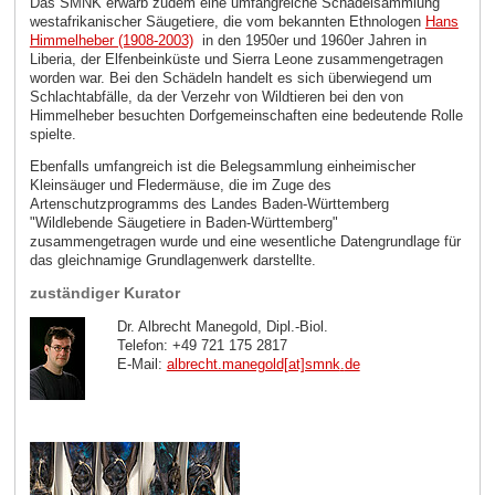
Das SMNK erwarb zudem eine umfangreiche Schädelsammlung
westafrikanischer Säugetiere, die vom bekannten Ethnologen
Hans
Himmelheber (1908-2003)
in den 1950er und 1960er Jahren in
Liberia, der Elfenbeinküste und Sierra Leone zusammengetragen
worden war. Bei den Schädeln handelt es sich überwiegend um
Schlachtabfälle, da der Verzehr von Wildtieren bei den von
Himmelheber besuchten Dorfgemeinschaften eine bedeutende Rolle
spielte.
Ebenfalls umfangreich ist die Belegsammlung einheimischer
Kleinsäuger und Fledermäuse, die im Zuge des
Artenschutzprogramms des Landes Baden-Württemberg
"Wildlebende Säugetiere in Baden-Württemberg"
zusammengetragen wurde und eine wesentliche Datengrundlage für
das gleichnamige Grundlagenwerk darstellte.
zuständiger Kurator
Dr. Albrecht Manegold, Dipl.-Biol.
Telefon: +49 721 175 2817
E-Mail:
albrecht.manegold[at]smnk
.
de