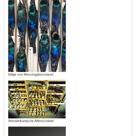
Bälge von Messingglanzstaren
Westafrikanische Affenschädel