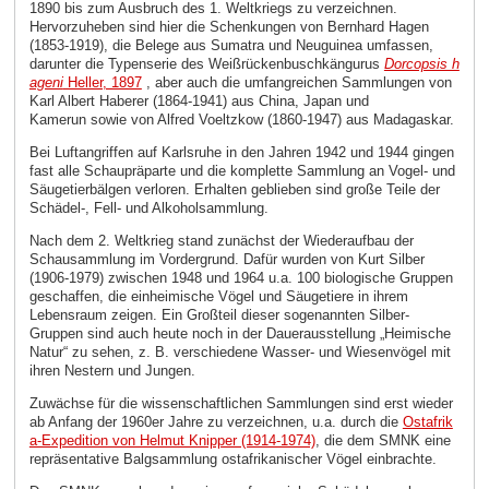
1890 bis zum Ausbruch des 1. Weltkriegs zu verzeichnen.
Hervorzuheben sind hier die Schenkungen von Bernhard Hagen
(1853-1919), die Belege aus Sumatra und Neuguinea umfassen,
darunter die Typenserie des Weißrückenbuschkängurus
Dorcopsis h
ageni
Heller, 1897
, aber auch die umfangreichen Sammlungen von
Karl Albert Haberer (1864-1941) aus China, Japan und
Kamerun sowie von Alfred Voeltzkow (1860-1947) aus Madagaskar.
Bei Luftangriffen auf Karlsruhe in den Jahren 1942 und 1944 gingen
fast alle Schaupräparte und die komplette Sammlung an Vogel- und
Säugetierbälgen verloren. Erhalten geblieben sind große Teile der
Schädel-, Fell- und Alkoholsammlung.
Nach dem 2. Weltkrieg stand zunächst der Wiederaufbau der
Schausammlung im Vordergrund. Dafür wurden von Kurt Silber
(1906-1979) zwischen 1948 und 1964 u.a. 100 biologische Gruppen
geschaffen, die einheimische Vögel und Säugetiere in ihrem
Lebensraum zeigen. Ein Großteil dieser sogenannten Silber-
Gruppen sind auch heute noch in der Dauerausstellung „Heimische
Natur“ zu sehen, z. B. verschiedene Wasser- und Wiesenvögel mit
ihren Nestern und Jungen.
Zuwächse für die wissenschaftlichen Sammlungen sind erst wieder
ab Anfang der 1960er Jahre zu verzeichnen, u.a. durch die
Ostafrik
a-Expedition von Helmut Knipper (1914-1974)
, die dem SMNK eine
repräsentative Balgsammlung ostafrikanischer Vögel einbrachte.