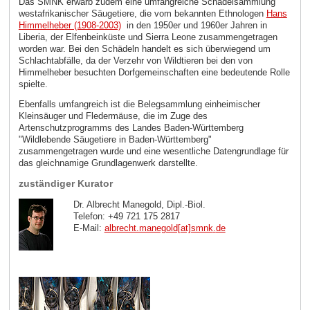
Das SMNK erwarb zudem eine umfangreiche Schädelsammlung
westafrikanischer Säugetiere, die vom bekannten Ethnologen
Hans
Himmelheber (1908-2003)
in den 1950er und 1960er Jahren in
Liberia, der Elfenbeinküste und Sierra Leone zusammengetragen
worden war. Bei den Schädeln handelt es sich überwiegend um
Schlachtabfälle, da der Verzehr von Wildtieren bei den von
Himmelheber besuchten Dorfgemeinschaften eine bedeutende Rolle
spielte.
Ebenfalls umfangreich ist die Belegsammlung einheimischer
Kleinsäuger und Fledermäuse, die im Zuge des
Artenschutzprogramms des Landes Baden-Württemberg
"Wildlebende Säugetiere in Baden-Württemberg"
zusammengetragen wurde und eine wesentliche Datengrundlage für
das gleichnamige Grundlagenwerk darstellte.
zuständiger Kurator
Dr. Albrecht Manegold, Dipl.-Biol.
Telefon: +49 721 175 2817
E-Mail:
albrecht.manegold[at]smnk
.
de