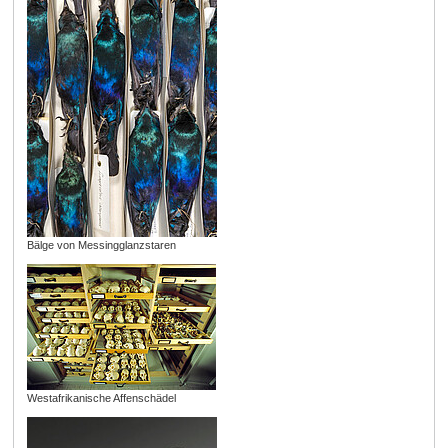
Bälge von Messingglanzstaren
Westafrikanische Affenschädel