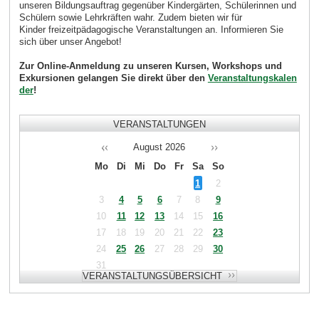
unseren Bildungsauftrag gegenüber Kindergärten, Schülerinnen und
Schülern sowie Lehrkräften wahr. Zudem bieten wir für
Kinder freizeitpädagogische Veranstaltungen an. Informieren Sie
sich über unser Angebot!
Zur Online-Anmeldung zu unseren Kursen, Workshops und
Exkursionen gelangen Sie direkt über den
Veranstaltungskalen
der
!
VERANSTALTUNGEN
August
2026
Mo
Di
Mi
Do
Fr
Sa
So
1
2
3
4
5
6
7
8
9
10
11
12
13
14
15
16
17
18
19
20
21
22
23
24
25
26
27
28
29
30
31