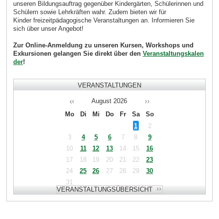
unseren Bildungsauftrag gegenüber Kindergärten, Schülerinnen und
Schülern sowie Lehrkräften wahr. Zudem bieten wir für
Kinder freizeitpädagogische Veranstaltungen an. Informieren Sie
sich über unser Angebot!
Zur Online-Anmeldung zu unseren Kursen, Workshops und
Exkursionen gelangen Sie direkt über den
Veranstaltungskalen
der
!
VERANSTALTUNGEN
August
2026
Mo
Di
Mi
Do
Fr
Sa
So
1
2
3
4
5
6
7
8
9
10
11
12
13
14
15
16
17
18
19
20
21
22
23
24
25
26
27
28
29
30
31