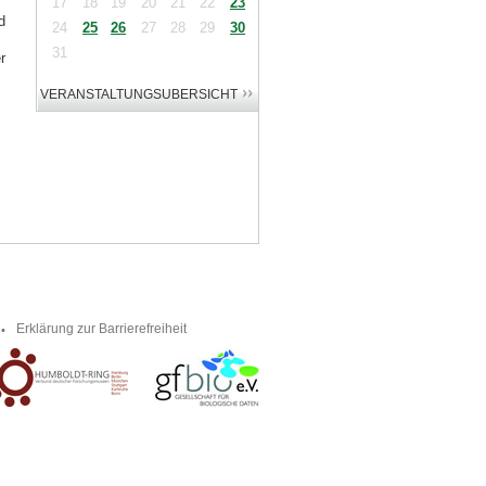
17
18
19
20
21
22
23
d
24
25
26
27
28
29
30
31
r
Erklärung zur Barrierefreiheit