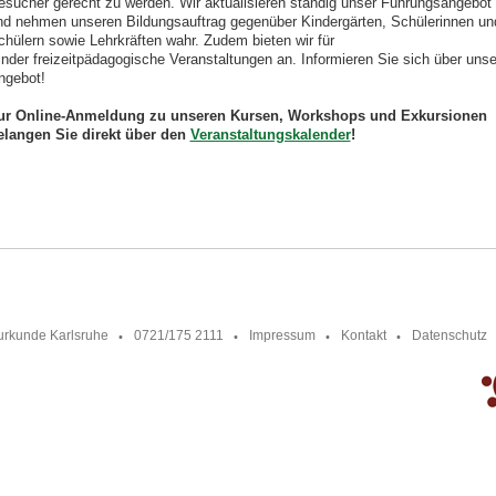
esucher gerecht zu werden. Wir aktualisieren ständig unser Führungsangebot
nd nehmen unseren Bildungsauftrag gegenüber Kindergärten, Schülerinnen un
chülern sowie Lehrkräften wahr. Zudem bieten wir für
inder freizeitpädagogische Veranstaltungen an. Informieren Sie sich über unse
ngebot!
ur Online-Anmeldung zu unseren Kursen, Workshops und Exkursionen
elangen Sie direkt über den
Veranstaltungskalender
!
urkunde Karlsruhe
0721/175 2111
Impressum
Kontakt
Datenschutz