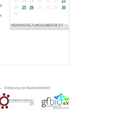
17
18
19
20
21
22
23
d
24
25
26
27
28
29
30
31
r
Erklärung zur Barrierefreiheit