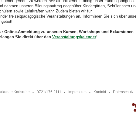
esucher gerecht zu werden. Wir aktualisieren ständig unser Führungsangebot
nd nehmen unseren Bildungsauftrag gegenüber Kindergärten, Schülerinnen un
chülern sowie Lehrkräften wahr. Zudem bieten wir für
inder freizeitpädagogische Veranstaltungen an. Informieren Sie sich über unse
ngebot!
ur Online-Anmeldung zu unseren Kursen, Workshops und Exkursionen
elangen Sie direkt über den
Veranstaltungskalender
!
urkunde Karlsruhe
0721/175 2111
Impressum
Kontakt
Datenschutz