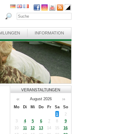
MLUNGEN
INFORMATION
VERANSTALTUNGEN
August
2026
Mo
Di
Mi
Do
Fr
Sa
So
1
2
3
4
5
6
7
8
9
10
11
12
13
14
15
16