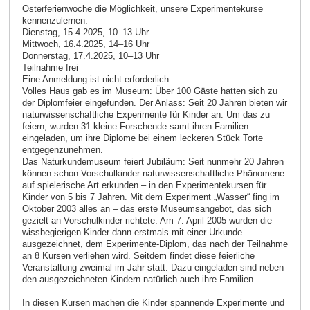
Osterferienwoche die Möglichkeit, unsere Experimentekurse
kennenzulernen:
Dienstag, 15.4.2025, 10–13 Uhr
Mittwoch, 16.4.2025, 14–16 Uhr
Donnerstag, 17.4.2025, 10–13 Uhr
Teilnahme frei
Eine Anmeldung ist nicht erforderlich.
Volles Haus gab es im Museum: Über 100 Gäste hatten sich zu
der Diplomfeier eingefunden. Der Anlass: Seit 20 Jahren bieten wir
naturwissenschaftliche Experimente für Kinder an. Um das zu
feiern, wurden 31 kleine Forschende samt ihren Familien
eingeladen, um ihre Diplome bei einem leckeren Stück Torte
entgegenzunehmen.
Das Naturkundemuseum feiert Jubiläum: Seit nunmehr 20 Jahren
können schon Vorschulkinder naturwissenschaftliche Phänomene
auf spielerische Art erkunden – in den Expe­ri­mentekursen für
Kinder von 5 bis 7 Jahren. Mit dem Experiment „Wasser“ fing im
Oktober 2003 alles an – das erste Museumsangebot, das sich
gezielt an Vorschulkinder richtete. Am 7. April 2005 wurden die
wissbegierigen Kinder dann erstmals mit einer Urkunde
ausgezeichnet, dem Experimente-Diplom, das nach der Teilnahme
an 8 Kursen verliehen wird. Seitdem findet diese feierliche
Veranstaltung zweimal im Jahr statt. Dazu eingeladen sind neben
den ausgezeichneten Kindern natürlich auch ihre Familien.
In diesen Kursen machen die Kinder spannende Experimente und