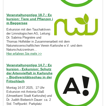
Veranstaltungstipp 18.7.: Ex
kursion: Tiere und Pflanzen i
m Baggersee
Exkursion mit den Tauchaktiven
der Limnologischen AG, Leitung:
Dr. Sabrina Plegnière und
Thomas Holfelder in Zusammenarbeit mit dem
Naturwissenschaftlichen Verein Karlsruhe e.V. und dem
Naturschutzzentrum...
Hier erfahren Sie mehr >>
Veranstaltungstipp 14.7.: Ex
kursion - Exkursion: Schutz
der Artenvielfalt in Karlsruhe
– Biodiversitätsschau in der
Fritschlach
Montag 14.07.2025, 17 Uhr
Exkursion mit Antonia Glaß
(Umweltamt Stadt Karlsruhe) und
Dr. Judith Bieberich Dauer: ca. 2
Std. Treffpunkt: Parkplatz