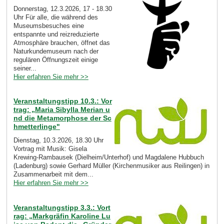
Donnerstag, 12.3.2026, 17 - 18.30
Uhr Für alle, die während des
Museumsbesuches eine
entspannte und reizreduzierte
Atmosphäre brauchen, öffnet das
Naturkundemuseum nach der
regulären Öffnungszeit einige
seiner...
Hier erfahren Sie mehr >>
Veranstaltungstipp 10.3.: Vor
trag: „Maria Sibylla Merian u
nd die Metamorphose der Sc
hmetterlinge"
Dienstag, 10.3.2026, 18.30 Uhr
Vortrag mit Musik: Gisela
Krewing-Rambausek (Dielheim/Unterhof) und Magdalene Hubbuch
(Ladenburg) sowie Gerhard Müller (Kirchenmusiker aus Reilingen) in
Zusammenarbeit mit dem...
Hier erfahren Sie mehr >>
Veranstaltungstipp 3.3.: Vort
rag: „Markgräfin Karoline Lu