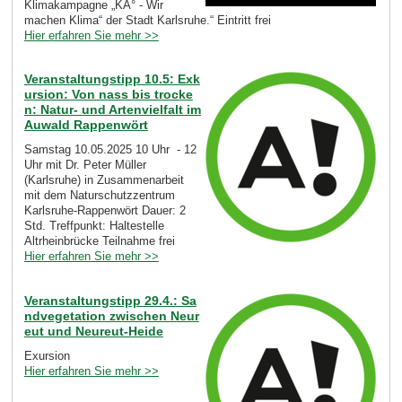
Klimakampagne „KA° - Wir
machen Klima“ der Stadt Karlsruhe.“ Eintritt frei
Hier erfahren Sie mehr >>
Veranstaltungstipp 10.5: Exk
ursion: Von nass bis trocke
n: Natur- und Artenvielfalt im
Auwald Rappenwört
Samstag 10.05.2025 10 Uhr - 12
Uhr mit Dr. Peter Müller
(Karlsruhe) in Zusammenarbeit
mit dem Naturschutzzentrum
Karlsruhe-Rappenwört Dauer: 2
Std. Treffpunkt: Haltestelle
Altrheinbrücke Teilnahme frei
Hier erfahren Sie mehr >>
Veranstaltungstipp 29.4.: Sa
ndvegetation zwischen Neur
eut und Neureut-Heide
Exursion
Hier erfahren Sie mehr >>