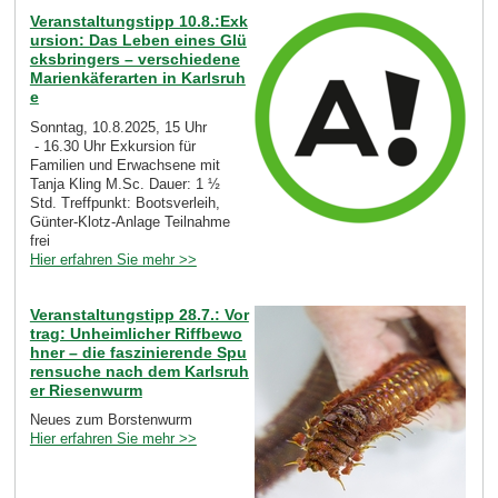
Veranstaltungstipp 10.8.:Exk
ursion: Das Leben eines Glü
cksbringers – verschiedene
Marienkäferarten in Karlsruh
e
Sonntag, 10.8.2025, 15 Uhr
- 16.30 Uhr Exkursion für
Familien und Erwachsene mit
Tanja Kling M.Sc. Dauer: 1 ½
Std. Treffpunkt: Bootsverleih,
Günter-Klotz-Anlage Teilnahme
frei
Hier erfahren Sie mehr >>
Veranstaltungstipp 28.7.: Vor
trag: Unheimlicher Riffbewo
hner – die faszinierende Spu
rensuche nach dem Karlsruh
er Riesenwurm
Neues zum Borstenwurm
Hier erfahren Sie mehr >>