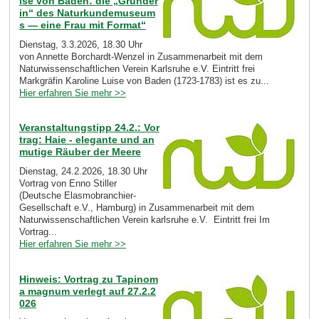
ise von Baden: die „Gründer
in“ des Naturkundemuseum
s — eine Frau mit Format“
Dienstag, 3.3.2026, 18.30 Uhr
von Annette Borchardt-Wenzel in Zusammenarbeit mit dem
Naturwissenschaftlichen Verein Karlsruhe e.V. Eintritt frei
Markgräfin Karoline Luise von Baden (1723-1783) ist es zu...
Hier erfahren Sie mehr >>
Veranstaltungstipp 24.2.: Vor
trag: Haie - elegante und an
mutige Räuber der Meere
Dienstag, 24.2.2026, 18.30 Uhr
Vortrag von Enno Stiller
(Deutsche Elasmobranchier-
Gesellschaft e.V., Hamburg) in Zusammenarbeit mit dem
Naturwissenschaftlichen Verein karlsruhe e.V. Eintritt frei Im
Vortrag...
Hier erfahren Sie mehr >>
Hinweis: Vortrag zu Tapinom
a magnum verlegt auf 27.2.2
026