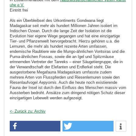
uhe e.V.
Eintritt frei
Als ein Überbleibsel des Urkontinents Gondwana liegt
Madagaskar seit mehr als hundert Millionen Jahren isoliert im
Indischen Ozean. Durch die lange Zeit der Isolation ist die
Evolution hier eigene Wege gegangen und hat eine einzigartige
Tier- und Pflanzenwelt hervorgebracht. Hierzu gehören u.a. die
Lemuren, die mehr als hundert rezente Arten umfassen,
endemische Raubtiere wie die Mungo-ähnlichen Vontsiras und die
Puma-ähnlichen Fossas, sowie die an Igel und Spitzmäuse
erinnernden Vertreter der Tanreks – einer Säugetiergruppe, die in
der Verwandtschaft der Elefanten und Erdferkel steht. Die
ausgestorbene Megafauna Madagaskars umfasste zudem
mehrere Arten von Flusspferden und Riesenlemuren sowie den
Riesenlaufvogel
Aepyornis
. Auch die heute noch existierende
Fauna der Insel ist durch den Einfluss des Menschen massiv vom
Aussterben bedroht. Ansätze zum dringend nötigen Schutz dieser
einzigartigen Lebewelt werden aufgezeigt.
<- Zurück zu: Archiv