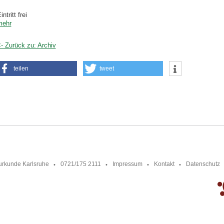
intritt frei
mehr
- Zurück zu: Archiv
teilen
tweet
urkunde Karlsruhe
0721/175 2111
Impressum
Kontakt
Datenschutz