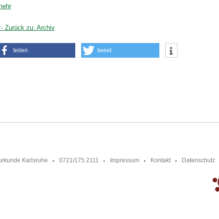
mehr
- Zurück zu: Archiv
teilen
tweet
urkunde Karlsruhe
0721/175 2111
Impressum
Kontakt
Datenschutz