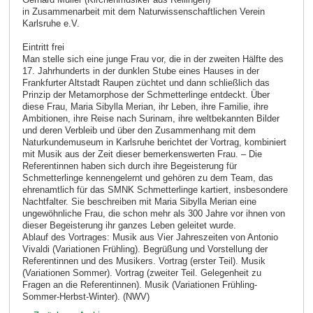
in Zusammenarbeit mit dem Naturwissenschaftlichen Verein
Karlsruhe e.V.
Eintritt frei
Man stelle sich eine junge Frau vor, die in der zweiten Hälfte des
17. Jahrhunderts in der dunklen Stube eines Hauses in der
Frankfurter Altstadt Raupen züchtet und dann schließlich das
Prinzip der Metamorphose der Schmetterlinge entdeckt. Über
diese Frau, Maria Sibylla Merian, ihr Leben, ihre Familie, ihre
Ambitionen, ihre Reise nach Surinam, ihre weltbekannten Bilder
und deren Verbleib und über den Zusammenhang mit dem
Naturkundemuseum in Karlsruhe berichtet der Vortrag, kombiniert
mit Musik aus der Zeit dieser bemerkenswerten Frau. – Die
Referentinnen haben sich durch ihre Begeisterung für
Schmetterlinge kennengelernt und gehören zu dem Team, das
ehrenamtlich für das SMNK Schmetterlinge kartiert, insbesondere
Nachtfalter. Sie beschreiben mit Maria Sibylla Merian eine
ungewöhnliche Frau, die schon mehr als 300 Jahre vor ihnen von
dieser Begeisterung ihr ganzes Leben geleitet wurde.
Ablauf des Vortrages: Musik aus Vier Jahreszeiten von Antonio
Vivaldi (Variationen Frühling). Begrüßung und Vorstellung der
Referentinnen und des Musikers. Vortrag (erster Teil). Musik
(Variationen Sommer). Vortrag (zweiter Teil. Gelegenheit zu
Fragen an die Referentinnen). Musik (Variationen Frühling-
Sommer-Herbst-Winter). (NWV)