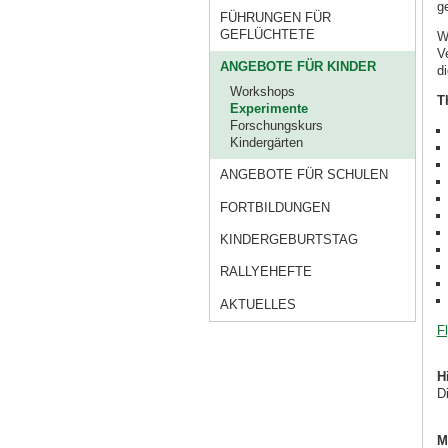
g
FÜHRUNGEN FÜR
GEFLÜCHTETE
W
V
ANGEBOTE FÜR KINDER
d
Workshops
T
Experimente
Forschungskurs
Kindergärten
ANGEBOTE FÜR SCHULEN
FORTBILDUNGEN
KINDERGEBURTSTAG
RALLYEHEFTE
AKTUELLES
F
H
Di
M