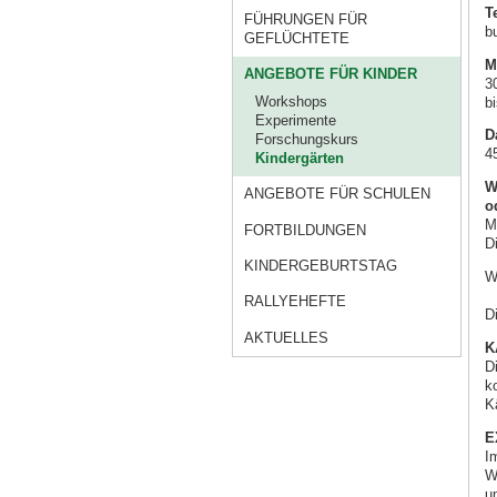
T
FÜHRUNGEN FÜR
b
GEFLÜCHTETE
M
ANGEBOTE FÜR KINDER
3
Workshops
b
Experimente
D
Forschungskurs
4
Kindergärten
W
ANGEBOTE FÜR SCHULEN
o
M
FORTBILDUNGEN
D
KINDERGEBURTSTAG
W
RALLYEHEFTE
D
AKTUELLES
K
Di
k
K
E
I
W
u