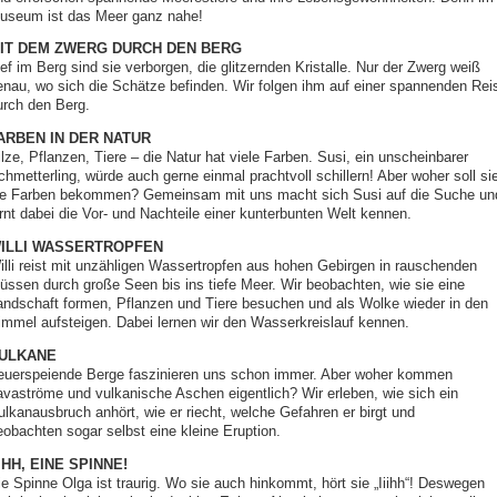
useum ist das Meer ganz nahe!
IT DEM ZWERG DURCH DEN BERG
ef im Berg sind sie verborgen, die glitzernden Kristalle. Nur der Zwerg weiß
enau, wo sich die Schätze befinden. Wir folgen ihm auf einer spannenden Rei
urch den Berg.
ARBEN IN DER NATUR
lze, Pflanzen, Tiere – die Natur hat viele Farben. Susi, ein unscheinbarer
chmetterling, würde auch gerne einmal prachtvoll schillern! Aber woher soll si
ie Farben bekommen? Gemeinsam mit uns macht sich Susi auf die Suche un
ernt dabei die Vor- und Nachteile einer kunterbunten Welt kennen.
ILLI WASSERTROPFEN
illi reist mit unzähligen Wassertropfen aus hohen Gebirgen in rauschenden
lüssen durch große Seen bis ins tiefe Meer. Wir beobachten, wie sie eine
andschaft formen, Pflanzen und Tiere besuchen und als Wolke wieder in den
immel aufsteigen. Dabei lernen wir den Wasserkreislauf kennen.
ULKANE
euerspeiende Berge faszinieren uns schon immer. Aber woher kommen
avaströme und vulkanische Aschen eigentlich? Wir erleben, wie sich ein
ulkanausbruch anhört, wie er riecht, welche Gefahren er birgt und
eobachten sogar selbst eine kleine Eruption.
IIHH, EINE SPINNE!
ie Spinne Olga ist traurig. Wo sie auch hinkommt, hört sie „Iiihh“! Deswegen