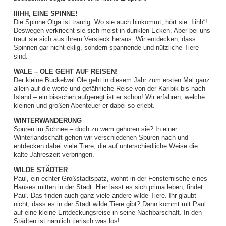
IIIHH, EINE SPINNE!
Die Spinne Olga ist traurig. Wo sie auch hinkommt, hört sie „Iiihh“!
Deswegen verkriecht sie sich meist in dunklen Ecken. Aber bei uns
traut sie sich aus ihrem Versteck heraus. Wir entdecken, dass
Spinnen gar nicht eklig, sondern spannende und nützliche Tiere
sind.
WALE – OLE GEHT AUF REISEN!
Der kleine Buckelwal Ole geht in diesem Jahr zum ersten Mal ganz
allein auf die weite und gefährliche Reise von der Karibik bis nach
Island – ein bisschen aufgeregt ist er schon! Wir erfahren, welche
kleinen und großen Abenteuer er dabei so erlebt.
WINTERWANDERUNG
Spuren im Schnee – doch zu wem gehören sie? In einer
Winterlandschaft gehen wir verschiedenen Spuren nach und
entdecken dabei viele Tiere, die auf unterschiedliche Weise die
kalte Jahreszeit verbringen.
WILDE STÄDTER
Paul, ein echter Großstadtspatz, wohnt in der Fensternische eines
Hauses mitten in der Stadt. Hier lässt es sich prima leben, findet
Paul. Das finden auch ganz viele andere wilde Tiere. Ihr glaubt
nicht, dass es in der Stadt wilde Tiere gibt? Dann kommt mit Paul
auf eine kleine Entdeckungsreise in seine Nachbarschaft. In den
Städten ist nämlich tierisch was los!