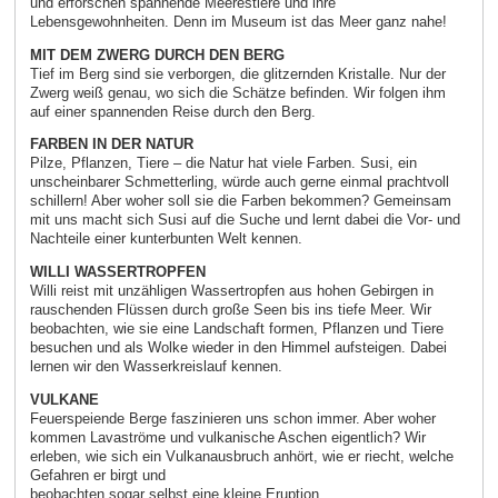
und erforschen spannende Meerestiere und ihre
Lebensgewohnheiten. Denn im Museum ist das Meer ganz nahe!
MIT DEM ZWERG DURCH DEN BERG
Tief im Berg sind sie verborgen, die glitzernden Kristalle. Nur der
Zwerg weiß genau, wo sich die Schätze befinden. Wir folgen ihm
auf einer spannenden Reise durch den Berg.
FARBEN IN DER NATUR
Pilze, Pflanzen, Tiere – die Natur hat viele Farben. Susi, ein
unscheinbarer Schmetterling, würde auch gerne einmal prachtvoll
schillern! Aber woher soll sie die Farben bekommen? Gemeinsam
mit uns macht sich Susi auf die Suche und lernt dabei die Vor- und
Nachteile einer kunterbunten Welt kennen.
WILLI WASSERTROPFEN
Willi reist mit unzähligen Wassertropfen aus hohen Gebirgen in
rauschenden Flüssen durch große Seen bis ins tiefe Meer. Wir
beobachten, wie sie eine Landschaft formen, Pflanzen und Tiere
besuchen und als Wolke wieder in den Himmel aufsteigen. Dabei
lernen wir den Wasserkreislauf kennen.
VULKANE
Feuerspeiende Berge faszinieren uns schon immer. Aber woher
kommen Lavaströme und vulkanische Aschen eigentlich? Wir
erleben, wie sich ein Vulkanausbruch anhört, wie er riecht, welche
Gefahren er birgt und
beobachten sogar selbst eine kleine Eruption.