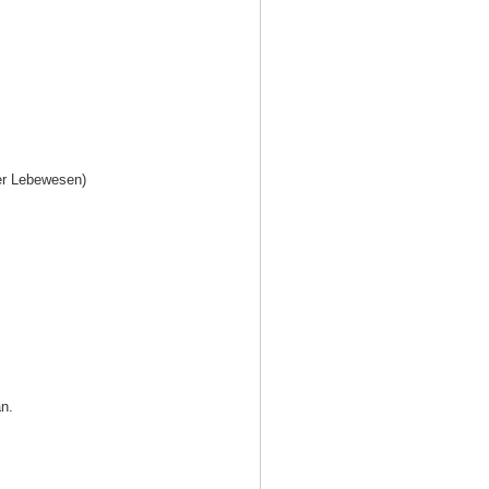
r Lebewesen)
an.