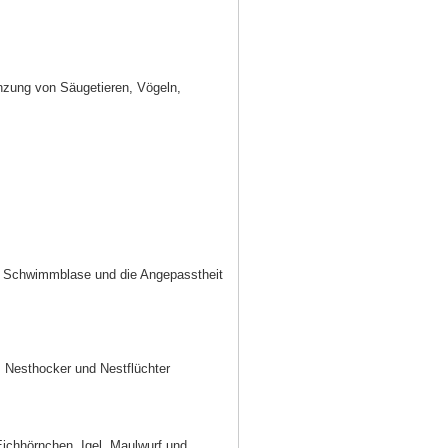
anzung von Säugetieren, Vögeln,
, Schwimmblase und die Angepasstheit
, Nesthocker und Nestflüchter
ichhörnchen, Igel, Maulwurf und