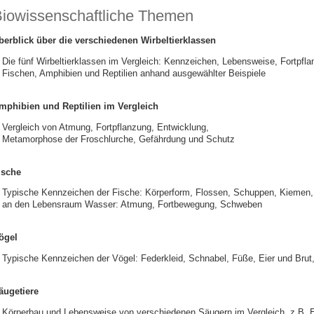
iowissenschaftliche Themen
berblick über die verschiedenen Wirbeltierklassen
Die fünf Wirbeltierklassen im Vergleich: Kennzeichen, Lebensweise, Fortpfl
Fischen, Amphibien und Reptilien anhand ausgewählter Beispiele
mphibien und Reptilien im Vergleich
Vergleich von Atmung, Fortpflanzung, Entwicklung,
Metamorphose der Froschlurche, Gefährdung und Schutz
ische
Typische Kennzeichen der Fische: Körperform, Flossen, Schuppen, Kiemen
an den Lebensraum Wasser: Atmung, Fortbewegung, Schweben
ögel
Typische Kennzeichen der Vögel: Federkleid, Schnabel, Füße, Eier und Brut
äugetiere
Körperbau und Lebensweise von verschiedenen Säugern im Vergleich, z.B. E