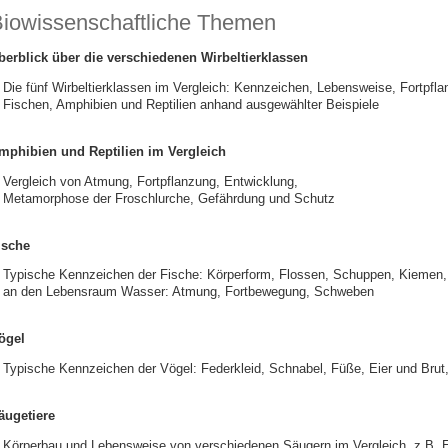
iowissenschaftliche Themen
berblick über die verschiedenen Wirbeltierklassen
Die fünf Wirbeltierklassen im Vergleich: Kennzeichen, Lebensweise, Fortpfl
Fischen, Amphibien und Reptilien anhand ausgewählter Beispiele
mphibien und Reptilien im Vergleich
Vergleich von Atmung, Fortpflanzung, Entwicklung,
Metamorphose der Froschlurche, Gefährdung und Schutz
ische
Typische Kennzeichen der Fische: Körperform, Flossen, Schuppen, Kiemen
an den Lebensraum Wasser: Atmung, Fortbewegung, Schweben
ögel
Typische Kennzeichen der Vögel: Federkleid, Schnabel, Füße, Eier und Brut
äugetiere
Körperbau und Lebensweise von verschiedenen Säugern im Vergleich, z.B. E