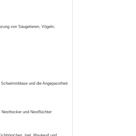
anzung von Säugetieren, Vögeln,
, Schwimmblase und die Angepasstheit
, Nesthocker und Nestflüchter
ichhörnchen, Igel, Maulwurf und