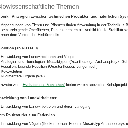
iowissenschaftliche Themen
ionik - Analogien zwischen technischen Produkten und natürlichen Sys
Anpassungen von Tieren und Pflanzen finden Anwendung in der Technik, z.B. 
selbstreinigende Oberflächen, Riesenseerosen als Vorbild für die Stabilitä
nach dem Vorbild des Eisbärenfells
volution (ab Klasse 9)
Entwicklung von Landwirbeltieren und Vögeln
Analogien und Homologien, Mosaiktypen (Acanthostega, Archaeopteryx, Schn
Fossilien, lebende Fossilien (Quastenflosser, Lungenfisch)
Ko-Evolution
Rudimentäre Organe (Wal)
inweis:
Zum
„Evolution des Menschen“
bieten wir ein spezielles Schulprojekt
ntwicklung von Landwirbeltieren
Entwicklung von Landwirbeltieren und deren Landgang
om Raubsaurier zum Federvieh
Entwicklung von Vögeln (Beckenformen, Federn, Mosaiktyp Archaeopteryx u