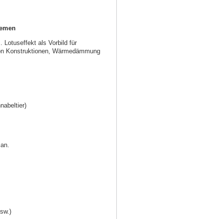
temen
Lotuseffekt als Vorbild für
t von Konstruktionen, Wärmedämmung
abeltier)
 an.
sw.)