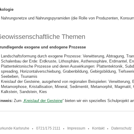
kologie
Nahrungsnetze und Nahrungspyramiden (die Rolle von Produzenten, Konsum
eowissenschaftliche Themen
rundlegende exogene und endogene Prozesse
Landschaftsformung durch exogene Prozesse: Verwitterung, Abtragung, Tran
Schalenbau der Erde: Erdkruste, Lithosphäre, Asthenosphäre, Erdmantel, Er
Plattentektonische Prozesse und deren Auswirkungen: Plattentektonik, Sub
spreading, Horizontalverschiebung, Grabenbildung, Gebirgsbildung, Tiefseer
Seebeben, Tsunamis
Kreislauf der Gesteine, ausgehend von regionalen Beispielen: Verwitterung, 
Metamorphose, Kristallisation, Mineral, Sedimentit, Metamorphit, Magmatit, G
Kalkstein, Sandstein, Kies
inweis:
Zum
„Kreislauf der Gesteine
“ bieten wir ein spezielles Schulprojekt an
urkunde Karlsruhe
0721/175 2111
Impressum
Kontakt
Datenschutz