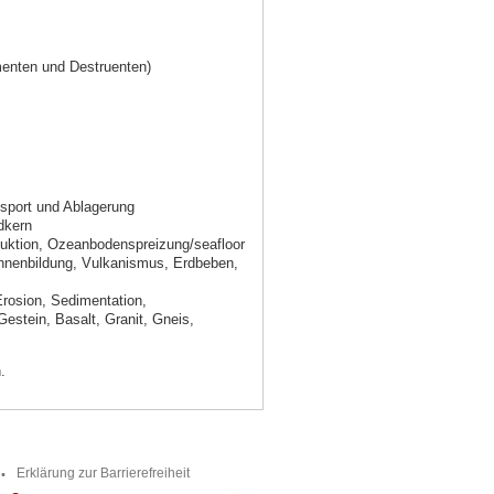
enten und Destruenten)
sport und Ablagerung
dkern
duktion, Ozeanbodenspreizung/seafloor
innenbildung, Vulkanismus, Erdbeben,
Erosion, Sedimentation,
estein, Basalt, Granit, Gneis,
.
Erklärung zur Barrierefreiheit