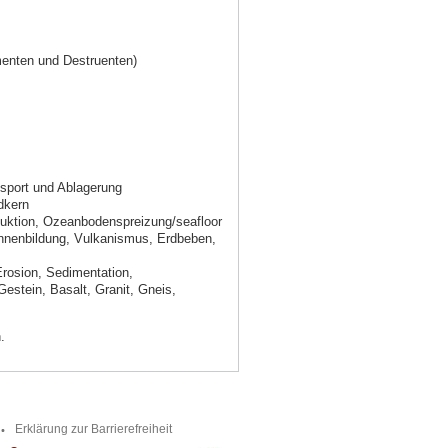
enten und Destruenten)
sport und Ablagerung
dkern
duktion, Ozeanbodenspreizung/seafloor
innenbildung, Vulkanismus, Erdbeben,
Erosion, Sedimentation,
estein, Basalt, Granit, Gneis,
.
Erklärung zur Barrierefreiheit