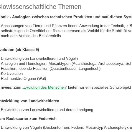
iowissenschaftliche Themen
ionik - Analogien zwischen technischen Produkten und natürlichen Sys
Anpassungen von Tieren und Pflanzen finden Anwendung in der Technik, z.B. 
selbstreinigende Oberflächen, Riesenseerosen als Vorbild für die Stabilitä
nach dem Vorbild des Eisbärenfells
volution (ab Klasse 9)
Entwicklung von Landwirbeltieren und Vögeln
Analogien und Homologien, Mosaiktypen (Acanthostega, Archaeopteryx, Schn
Fossilien, lebende Fossilien (Quastenflosser, Lungenfisch)
Ko-Evolution
Rudimentäre Organe (Wal)
inweis:
Zum
„Evolution des Menschen“
bieten wir ein spezielles Schulprojekt
ntwicklung von Landwirbeltieren
Entwicklung von Landwirbeltieren und deren Landgang
om Raubsaurier zum Federvieh
Entwicklung von Vögeln (Beckenformen, Federn, Mosaiktyp Archaeopteryx u