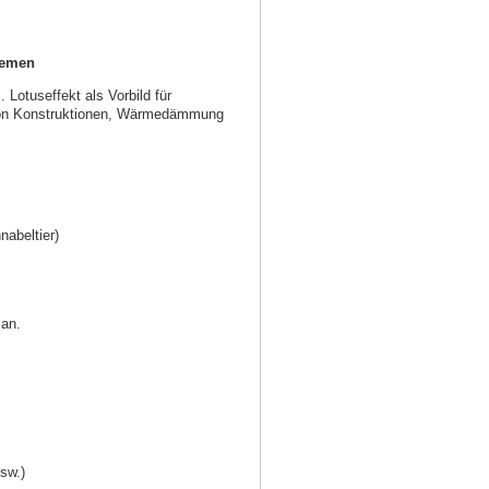
temen
Lotuseffekt als Vorbild für
t von Konstruktionen, Wärmedämmung
abeltier)
 an.
sw.)