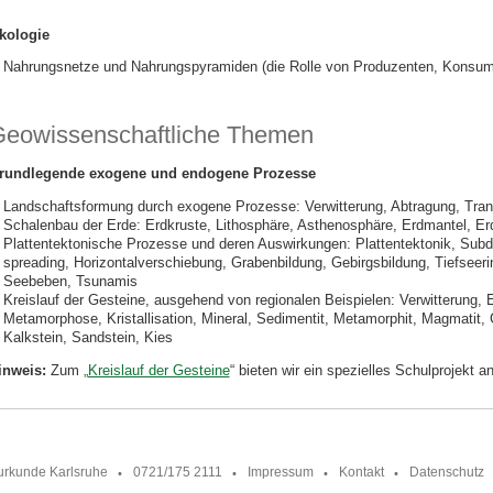
kologie
Nahrungsnetze und Nahrungspyramiden (die Rolle von Produzenten, Konsum
eowissenschaftliche Themen
rundlegende exogene und endogene Prozesse
Landschaftsformung durch exogene Prozesse: Verwitterung, Abtragung, Tran
Schalenbau der Erde: Erdkruste, Lithosphäre, Asthenosphäre, Erdmantel, Er
Plattentektonische Prozesse und deren Auswirkungen: Plattentektonik, Sub
spreading, Horizontalverschiebung, Grabenbildung, Gebirgsbildung, Tiefseer
Seebeben, Tsunamis
Kreislauf der Gesteine, ausgehend von regionalen Beispielen: Verwitterung, 
Metamorphose, Kristallisation, Mineral, Sedimentit, Metamorphit, Magmatit, G
Kalkstein, Sandstein, Kies
inweis:
Zum
„Kreislauf der Gesteine
“ bieten wir ein spezielles Schulprojekt an
urkunde Karlsruhe
0721/175 2111
Impressum
Kontakt
Datenschutz