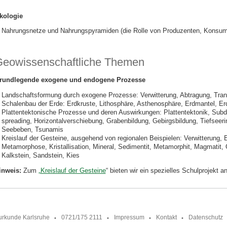
kologie
Nahrungsnetze und Nahrungspyramiden (die Rolle von Produzenten, Konsum
eowissenschaftliche Themen
rundlegende exogene und endogene Prozesse
Landschaftsformung durch exogene Prozesse: Verwitterung, Abtragung, Tran
Schalenbau der Erde: Erdkruste, Lithosphäre, Asthenosphäre, Erdmantel, Er
Plattentektonische Prozesse und deren Auswirkungen: Plattentektonik, Sub
spreading, Horizontalverschiebung, Grabenbildung, Gebirgsbildung, Tiefseer
Seebeben, Tsunamis
Kreislauf der Gesteine, ausgehend von regionalen Beispielen: Verwitterung, 
Metamorphose, Kristallisation, Mineral, Sedimentit, Metamorphit, Magmatit, G
Kalkstein, Sandstein, Kies
inweis:
Zum
„Kreislauf der Gesteine
“ bieten wir ein spezielles Schulprojekt an
urkunde Karlsruhe
0721/175 2111
Impressum
Kontakt
Datenschutz