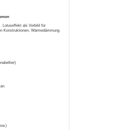
temen
Lotuseffekt als Vorbild für
t von Konstruktionen, Wärmedämmung
abeltier)
 an.
sw.)