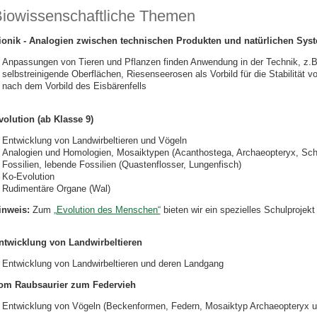
iowissenschaftliche Themen
ionik - Analogien zwischen technischen Produkten und natürlichen Sys
Anpassungen von Tieren und Pflanzen finden Anwendung in der Technik, z.B. 
selbstreinigende Oberflächen, Riesenseerosen als Vorbild für die Stabilitä
nach dem Vorbild des Eisbärenfells
volution (ab Klasse 9)
Entwicklung von Landwirbeltieren und Vögeln
Analogien und Homologien, Mosaiktypen (Acanthostega, Archaeopteryx, Schn
Fossilien, lebende Fossilien (Quastenflosser, Lungenfisch)
Ko-Evolution
Rudimentäre Organe (Wal)
inweis:
Zum
„Evolution des Menschen“
bieten wir ein spezielles Schulprojekt
ntwicklung von Landwirbeltieren
Entwicklung von Landwirbeltieren und deren Landgang
om Raubsaurier zum Federvieh
Entwicklung von Vögeln (Beckenformen, Federn, Mosaiktyp Archaeopteryx u