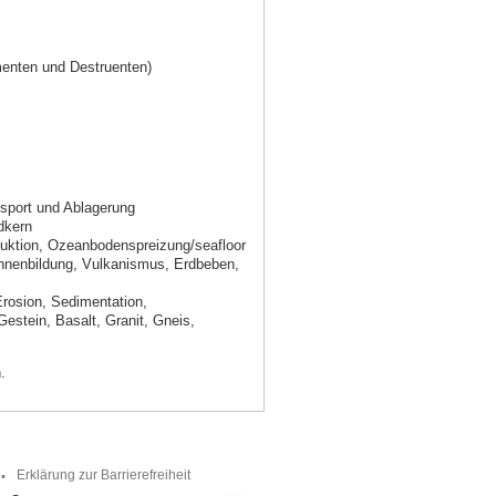
enten und Destruenten)
sport und Ablagerung
dkern
duktion, Ozeanbodenspreizung/seafloor
innenbildung, Vulkanismus, Erdbeben,
Erosion, Sedimentation,
estein, Basalt, Granit, Gneis,
.
Erklärung zur Barrierefreiheit