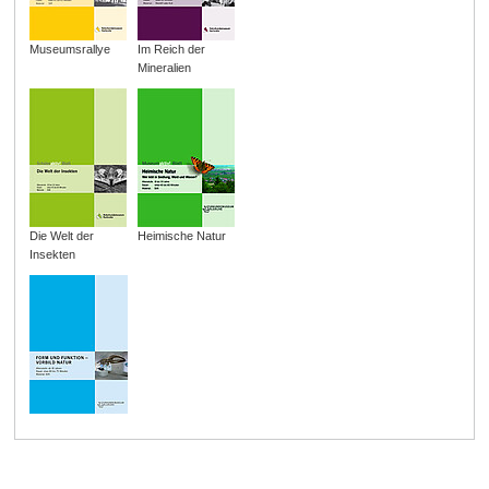
Museumsrallye
Im Reich der
Mineralien
Die Welt der
Heimische Natur
Insekten