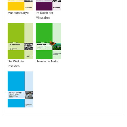
Museumsrallye
Im Reich der
Mineralien
Die Welt der
Heimische Natur
Insekten