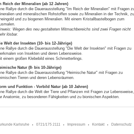
m Reich der Mineralien (ab 12 Jahren)
ine Rallye durch die Dauerausstellung "Im Reich der Mineralien" mit Fragen z
ineralien und mineralischen Rohstoffen sowie zu Mineralien in der Technik, z
heingold und zu biogenen Mineralien. Mit einem Kristallbastelbogen zum
usmalen.
inweis: Wegen des neu gestalteten Mitmachbereichs sind zwei Fragen nicht
ehr lösbar.
ie Welt der Insekten (10- bis 12-Jährige)
ine Rallye durch die Dauerausstellung "Die Welt der Insekten" mit Fragen zu
erkmalen von Insekten und deren Lebensweise.
it einem großen Klebebild eines Schmetterlings.
eimische Natur (8- bis 10-Jährige)
ine Rallye durch die Dauerausstellung "Heimische Natur" mit Fragen zu
eimischen Tieren und deren Lebensräumen.
orm und Funktion - Vorbild Natur (ab 10 Jahren)
ine Rallye durch die Welt der Tiere und Pflanzen mit Fragen zur Lebensweise,
ur Anatomie, zu besonderen Fähigkeiten und zu bionischen Aspekten.
urkunde Karlsruhe
0721/175 2111
Impressum
Kontakt
Datenschutz