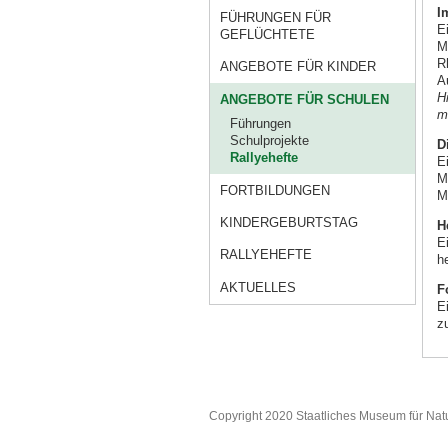
I
FÜHRUNGEN FÜR
E
GEFLÜCHTETE
M
R
ANGEBOTE FÜR KINDER
A
H
ANGEBOTE FÜR SCHULEN
m
Führungen
Schulprojekte
D
Rallyehefte
E
M
FORTBILDUNGEN
M
KINDERGEBURTSTAG
H
E
RALLYEHEFTE
h
AKTUELLES
F
E
z
Copyright 2020 Staatliches Museum für Nat