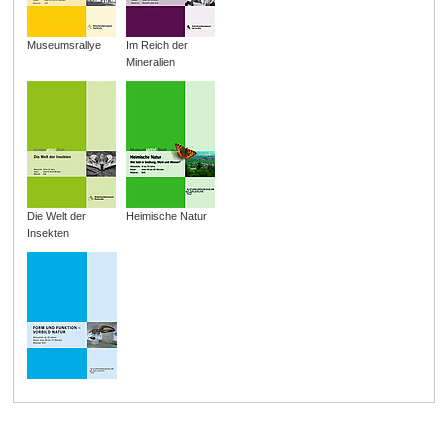
Museumsrallye
Im Reich der
Mineralien
Die Welt der
Heimische Natur
Insekten