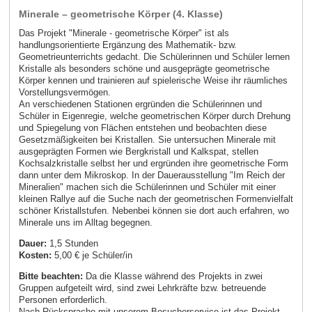
Minerale – geometrische Körper (4. Klasse)
Das Projekt "Minerale - geometrische Körper" ist als
handlungsorientierte Ergänzung des Mathematik- bzw.
Geometrieunterrichts gedacht. Die Schülerinnen und Schüler lernen
Kristalle als besonders schöne und ausgeprägte geometrische
Körper kennen und trainieren auf spielerische Weise ihr räumliches
Vorstellungsvermögen.
An verschiedenen Stationen ergründen die Schülerinnen und
Schüler in Eigenregie, welche geometrischen Körper durch Drehung
und Spiegelung von Flächen entstehen und beobachten diese
Gesetzmäßigkeiten bei Kristallen. Sie untersuchen Minerale mit
ausgeprägten Formen wie Bergkristall und Kalkspat, stellen
Kochsalzkristalle selbst her und ergründen ihre geometrische Form
dann unter dem Mikroskop. In der Dauerausstellung "Im Reich der
Mineralien" machen sich die Schülerinnen und Schüler mit einer
kleinen Rallye auf die Suche nach der geometrischen Formenvielfalt
schöner Kristallstufen. Nebenbei können sie dort auch erfahren, wo
Minerale uns im Alltag begegnen.
Dauer:
1,5 Stunden
Kosten:
5,00 € je Schüler/in
Bitte beachten:
Da die Klasse während des Projekts in zwei
Gruppen aufgeteilt wird, sind zwei Lehrkräfte bzw. betreuende
Personen erforderlich.
Nach Rücksprache mit unserem Besucherservice ist das Projekt