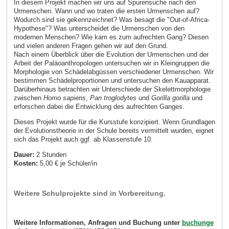
In diesem Projekt machen wir uns auf Spurensuche nach den
Urmenschen. Wann und wo traten die ersten Urmenschen auf?
Wodurch sind sie gekennzeichnet? Was besagt die "Out-of-Africa-
Hypothese"? Was unterscheidet die Urmenschen von den
modernen Menschen? Wie kam es zum aufrechten Gang? Diesen
und vielen anderen Fragen gehen wir auf den Grund.
Nach einem Überblick über die Evolution der Urmenschen und der
Arbeit der Paläoanthropologen untersuchen wir in Kleingruppen die
Morphologie von Schädelabgüssen verschiedener Urmenschen. Wir
bestimmen Schädelproportionen und untersuchen den Kauapparat.
Darüberhinaus betrachten wir Unterschiede der Skelettmorphologie
zwischen
Homo sapiens
,
Pan troglodytes
und
Gorilla gorilla
und
erforschen dabei die Entwicklung des aufrechten Ganges.
Dieses Projekt wurde für die Kursstufe konzipiert. Wenn Grundlagen
der Evolutionstheorie in der Schule bereits vermittelt wurden, eignet
sich das Projekt auch ggf. ab Klassenstufe 10.
Dauer:
2 Stunden
Kosten:
5,00 € je Schüler/in
Weitere Schulprojekte sind in Vorbereitung.
Weitere Informationen, Anfragen und Buchung unter
buchunge