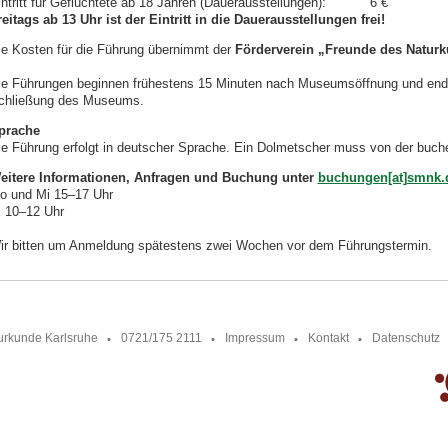
intritt für Geflüchtete ab 18 Jahren (Dauerausstellungen): 6 €
reitags ab 13 Uhr ist der Eintritt in die Dauerausstellungen frei!
ie Kosten für die Führung übernimmt der
Förderverein „Freunde des Natur
ie Führungen beginnen frühestens 15 Minuten nach Museumsöffnung und end
chließung des Museums.
prache
ie Führung erfolgt in deutscher Sprache. Ein Dolmetscher muss von der buche
eitere Informationen, Anfragen und Buchung unter
buchungen[at]smnk.
o und Mi 15–17 Uhr
i 10–12 Uhr
ir bitten um Anmeldung spätestens zwei Wochen vor dem Führungstermin.
urkunde Karlsruhe
0721/175 2111
Impressum
Kontakt
Datenschutz