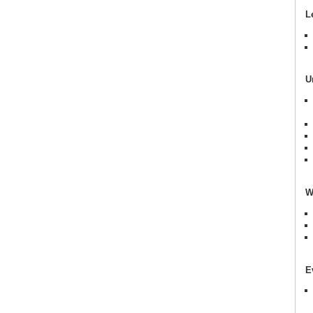
L
U
W
E