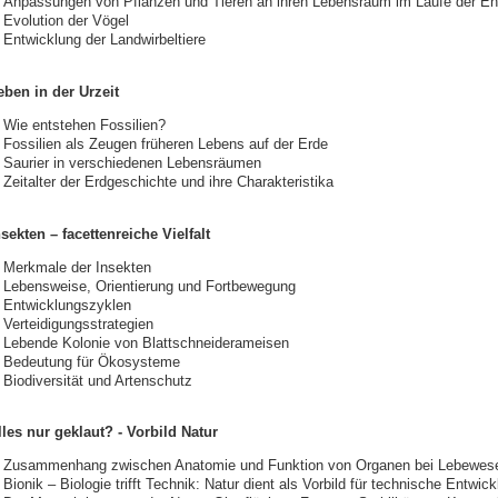
Anpassungen von Pflanzen und Tieren an ihren Lebensraum im Laufe der En
Evolution der Vögel
Entwicklung der Landwirbeltiere
eben in der Urzeit
Wie entstehen Fossilien?
Fossilien als Zeugen früheren Lebens auf der Erde
Saurier in verschiedenen Lebensräumen
Zeitalter der Erdgeschichte und ihre Charakteristika
nsekten – facettenreiche Vielfalt
Merkmale der Insekten
Lebensweise, Orientierung und Fortbewegung
Entwicklungszyklen
Verteidigungsstrategien
Lebende Kolonie von Blattschneiderameisen
Bedeutung für Ökosysteme
Biodiversität und Artenschutz
lles nur geklaut? - Vorbild Natur
Zusammenhang zwischen Anatomie und Funktion von Organen bei Lebewes
Bionik – Biologie trifft Technik: Natur dient als Vorbild für technische Entwic