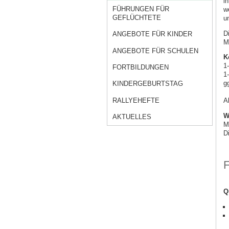
i
FÜHRUNGEN FÜR
w
GEFLÜCHTETE
u
D
ANGEBOTE FÜR KINDER
M
ANGEBOTE FÜR SCHULEN
K
1
FORTBILDUNGEN
1
g
KINDERGEBURTSTAG
RALLYEHEFTE
A
W
AKTUELLES
M
D
Q