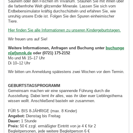
Sauriern oder den Fischen im Vivarium. Staunen Sie mit ihnen über
die farbenfrohe Welt glitzernder Minerale. Lassen Sie sich vom
Erdbebensimulator kräftig durchschütteln und erfahren Sie, wie
unruhig unsere Erde ist. Folgen Sie den Spuren einheimischer
Tiere.
Hier finden Sie alle Informationen zu unseren Kindergeburtstagen.
Wir freuen uns auf Sie!
Weitere Informationen, Anfragen und Buchung unter
buchunge
n[at]smnk.de
oder (0721) 175-2152
Mo und Mi 15–17 Uhr
Di 10–12 Uhr
Wir bitten um Anmeldung spätestens zwei Wochen vor dem Termin.
GEBURTSTAGSPROGRAMM
Gemeinsam machen wir eine spannende Führung durch die
Ausstellung. Dabei lernt ihr alles, was ihr über euer Lieblingsthema
wissen wollt. Anschließend basteln wir zusammen.
FÜR 5- BIS 8-JÄHRIGE (max. 8 Kinder)
Angebot:
Dienstag bis Freitag
Dauer:
1 Stunde
Preis:
50 € zzgl. ermäßigter Eintritt von je 4 € für 2
Begleitpersonen, jede weitere Begleitperson 6 €