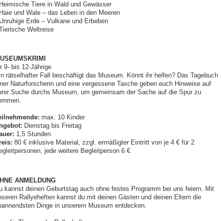
 Heimische Tiere in Wald und Gewässer
 Haie und Wale – das Leben in den Meeren
 Unruhige Erde – Vulkane und Erbeben
Tierische Weltreise
USEUMSKRIMI
r 9- bis 12-Jährige
in rätselhafter Fall beschäftigt das Museum. Könnt ihr helfen? Das Tagebuch
iner Naturforscherin und eine vergessene Tasche geben euch Hinweise auf
urer Suche durchs Museum, um gemeinsam der Sache auf die Spur zu
ommen.
eilnehmende:
max. 10 Kinder
ngebot:
Dienstag bis Freitag
auer:
1,5 Stunden
reis:
80 € inklusive Material, zzgl. ermäßigter Eintritt von je 4 € für 2
egleitpersonen, jede weitere Begleitperson 6 €
HNE ANMELDUNG
u kannst deinen Geburtstag auch ohne festes Programm bei uns feiern. Mit
nseren Rallyeheften kannst du mit deinen Gästen und deinen Eltern die
pannendsten Dinge in unserem Museum entdecken.