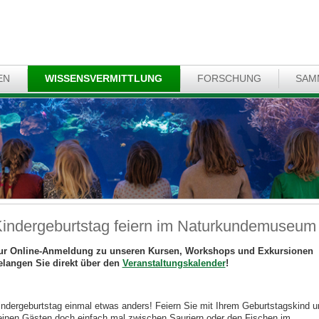
EN
WISSENSVERMITTLUNG
FORSCHUNG
SAM
indergeburtstag feiern im Naturkundemuseum
ur Online-Anmeldung zu unseren Kursen, Workshops und Exkursionen
elangen Sie direkt über den
Veranstaltungskalender
!
indergeburtstag einmal etwas anders! Feiern Sie mit Ihrem Geburtstagskind u
einen Gästen doch einfach mal zwischen Sauriern oder den Fischen im