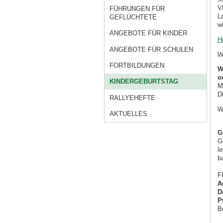
V
FÜHRUNGEN FÜR
L
GEFLÜCHTETE
w
ANGEBOTE FÜR KINDER
H
ANGEBOTE FÜR SCHULEN
W
FORTBILDUNGEN
W
o
KINDERGEBURTSTAG
M
D
RALLYEHEFTE
W
AKTUELLES
G
G
le
b
F
A
D
P
B