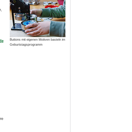
e,
Buttons mit eigenen Motiven basteln im
de
Geburtstagsprogramm
re