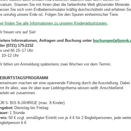
ivarium. Staunen Sie mit ihnen über die farbenfrohe Welt glitzernder Minerale.
assen Sie sich vom Erdbebensimulator kräftig durchschütteln und erfahren Si
ie unruhig unsere Erde ist. Folgen Sie den Spuren einheimischer Tiere.
ier finden Sie alle Informationen zu unseren Kindergeburtstagen.
ir freuen uns auf Sie!
eitere Informationen, Anfragen und Buchung unter
buchungen[at]smnk.
der (0721) 175-2152
o und Mi 15–17 Uhr
i 10–12 Uhr
ir bitten um Anmeldung spätestens zwei Wochen vor dem Termin.
EBURTSTAGSPROGRAMM
emeinsam machen wir eine spannende Führung durch die Ausstellung. Dabei
rnt ihr alles, was ihr über euer Lieblingsthema wissen wollt. Anschließend
asteln wir zusammen.
ÜR 5- BIS 8-JÄHRIGE (max. 8 Kinder)
ngebot:
Dienstag bis Freitag
auer:
1 Stunde
reis:
50 € zzgl. ermäßigter Eintritt von je 4 € für 2 Begleitpersonen, jede weite
egleitperson 6 €