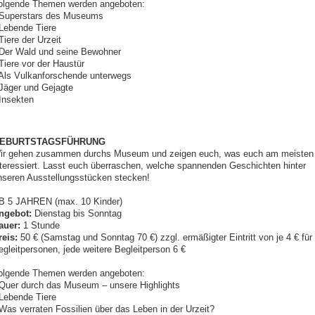
olgende Themen werden angeboten:
 Superstars des Museums
 Lebende Tiere
Tiere der Urzeit
 Der Wald und seine Bewohner
Tiere vor der Haustür
 Als Vulkanforschende unterwegs
 Jäger und Gejagte
 Insekten
EBURTSTAGSFÜHRUNG
ir gehen zusammen durchs Museum und zeigen euch, was euch am meisten
nteressiert. Lasst euch überraschen, welche spannenden Geschichten hinter
nseren Ausstellungsstücken stecken!
B 5 JAHREN (max. 10 Kinder)
ngebot:
Dienstag bis Sonntag
auer:
1 Stunde
reis:
50 € (Samstag und Sonntag 70 €) zzgl. ermäßigter Eintritt von je 4 € für
egleitpersonen, jede weitere Begleitperson 6 €
olgende Themen werden angeboten:
 Quer durch das Museum – unsere Highlights
 Lebende Tiere
 Was verraten Fossilien über das Leben in der Urzeit?