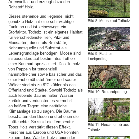
Artenvielfalt und erzeugt dazu den
Rohstoff Holz.
Dieses stehende und liegende, nicht
Bild 8: Moose auf Totholz
genutzte Holz hat eine sehr wichtige
Funktion und ist keineswegs ein
Störfaktor. Totholz ist ein eigenes Habitat
für verschiedenste Tier-, Pilz- und
Moosarten, die es als Brutstätte,
Nahrungsquelle und Substrat als
Lebensgrundlage benötigen. Moose sind
Bild 9: Flacher
insbesondere auf bestimmtes Totholz
Lackporling
einer Baumart spezialisiert. Das Totholz
von Pappeln ist tendenziell
nährstoffreicher sowie basischer und das
einer Eiche nährstoffärmer und saurer.
Wälder sind bis zu 8°C kühler als das
Offenland und Städte. Sowohl Totholz als
Bild 10: Rotrandporling
auch lebende Bäume halten Wasser
zurück und verdunsten es vermehrt
an heißen Tagen: eine natürliche
Klimaanlage so zu sagen. Die Bäume
beschatten den Boden und erhöhen die
Luftfeuchte. So sinkt die Temperatur.
Bild 11: Neuaustrieb aus
Totes Holz verstärkt diesen Effekt.
Totholz
Forscher aus Europa und USA konnten
zeigen, dass Wälder, trotz steigender