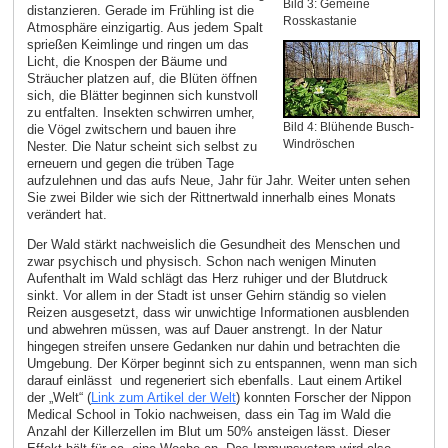
Bild 3: Gemeine
distanzieren. Gerade im Frühling ist die
Rosskastanie
Atmosphäre einzigartig. Aus jedem Spalt
sprießen Keimlinge und ringen um das
Licht, die Knospen der Bäume und
Sträucher platzen auf, die Blüten öffnen
sich, die Blätter beginnen sich kunstvoll
zu entfalten. Insekten schwirren umher,
Bild 4: Blühende Busch-
die Vögel zwitschern und bauen ihre
Windröschen
Nester. Die Natur scheint sich selbst zu
erneuern und gegen die trüben Tage
aufzulehnen und das aufs Neue, Jahr für Jahr. Weiter unten sehen
Sie zwei Bilder wie sich der Rittnertwald innerhalb eines Monats
verändert hat.
Der Wald stärkt nachweislich die Gesundheit des Menschen und
zwar psychisch und physisch. Schon nach wenigen Minuten
Aufenthalt im Wald schlägt das Herz ruhiger und der Blutdruck
sinkt. Vor allem in der Stadt ist unser Gehirn ständig so vielen
Reizen ausgesetzt, dass wir unwichtige Informationen ausblenden
und abwehren müssen, was auf Dauer anstrengt. In der Natur
hingegen streifen unsere Gedanken nur dahin und betrachten die
Umgebung. Der Körper beginnt sich zu entspannen, wenn man sich
darauf einlässt und regeneriert sich ebenfalls. Laut einem Artikel
der „Welt“ (
Link zum Artikel der Welt
) konnten Forscher der Nippon
Medical School in Tokio nachweisen, dass ein Tag im Wald die
Anzahl der Killerzellen im Blut um 50% ansteigen lässt. Dieser