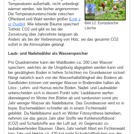
Temperaturen außerhalb, nicht unbedingt
wärmer werden, wie bisher angenommen.
Die Temperaturunterschiede zwischen
Offenland und Wald werden größer (
Link z
Bild 12: Europäische
ur Quelle
). Wie lebende Bäume speichert
Lärche
Totholz CO2 und gibt es bei der
Zersetzung über Jahrzehnte langsam ab.
Anders als bei der Verbrennung von Holz, wo das gesamte CO2
sofort in die Atmosphäre gelangt.
Laub- und Nadelwälder als Wasserspeicher
Pro Quadratmeter kann der Waldboden ca. 200 Liter Wasser
speichern, welches an die Umgebung abgegeben werden kann und
bei gesättigtem Boden in tiefere Schichten ins Grundwasser sickert.
Hängt natürlich auch von der Wasserhaltefähigkeit des Bodens ab.
Sandböden können viel weniger Wasser in Bodennähe halten als
Löss-, Lehm- und Humus-reiche Böden. Nadel- und Laubwälder
unterscheiden sich in diesem Punkt sehr. Laubbäume werfen
überwiegend im Winter ihre Blätter ab und verdunsten somit pro
Jahr weniger Wasser als Nadelbäume. Das Grundwasser wird so in
bspw. Buchenwäldern schneller als in einem Fichtenwald
gebildet. Da Nadelbäume auch im Winter Fotosynthese betreiben,
nehmen sie das ganze Jahr über Stoffe wie Kohlenstoffdioxid
(CO2) und Schadstoffe aus der Luft auf, im Gegensatz zu
laubabwerfenden Bäumen. Übers Jahr verteilt filtert ein Fichtenwald
(pro Jahr und Hektar ca. 420 kg) mehr Schadstoffteilchen aus der