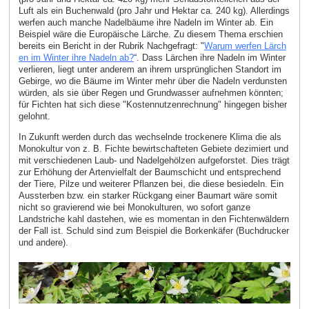
Luft als ein Buchenwald (pro Jahr und Hektar ca. 240 kg). Allerdings
werfen auch manche Nadelbäume ihre Nadeln im Winter ab. Ein
Beispiel wäre die Europäische Lärche. Zu diesem Thema erschien
bereits ein Bericht in der Rubrik Nachgefragt: "
Warum werfen Lärch
en im Winter ihre Nadeln ab?
“. Dass Lärchen ihre Nadeln im Winter
verlieren, liegt unter anderem an ihrem ursprünglichen Standort im
Gebirge, wo die Bäume im Winter mehr über die Nadeln verdunsten
würden, als sie über Regen und Grundwasser aufnehmen könnten;
für Fichten hat sich diese "Kostennutzenrechnung" hingegen bisher
gelohnt.
In Zukunft werden durch das wechselnde trockenere Klima die als
Monokultur von z. B. Fichte bewirtschafteten Gebiete dezimiert und
mit verschiedenen Laub- und Nadelgehölzen aufgeforstet. Dies trägt
zur Erhöhung der Artenvielfalt der Baumschicht und entsprechend
der Tiere, Pilze und weiterer Pflanzen bei, die diese besiedeln. Ein
Aussterben bzw. ein starker Rückgang einer Baumart wäre somit
nicht so gravierend wie bei Monokulturen, wo sofort ganze
Landstriche kahl dastehen, wie es momentan in den Fichtenwäldern
der Fall ist. Schuld sind zum Beispiel die Borkenkäfer (Buchdrucker
und andere).