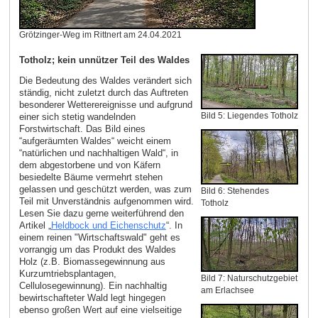
Grötzinger-Weg im Rittnert am 24.04.2021
Totholz; kein unnützer Teil des Waldes
Die Bedeutung des Waldes verändert sich
ständig, nicht zuletzt durch das Auftreten
besonderer Wetterereignisse und aufgrund
Bild 5: Liegendes Totholz
einer sich stetig wandelnden
Forstwirtschaft. Das Bild eines
“aufgeräumten Waldes“ weicht einem
“natürlichen und nachhaltigen Wald“, in
dem abgestorbene und von Käfern
besiedelte Bäume vermehrt stehen
gelassen und geschützt werden, was zum
Bild 6: Stehendes
Teil mit Unverständnis aufgenommen wird.
Totholz
Lesen Sie dazu gerne weiterführend den
Artikel „
Heldbock und Eichenschutz
“. In
einem reinen "Wirtschaftswald" geht es
vorrangig um das Produkt des Waldes
Holz (z.B. Biomassegewinnung aus
Kurzumtriebsplantagen,
Bild 7: Naturschutzgebiet
Cellulosegewinnung). Ein nachhaltig
am Erlachsee
bewirtschafteter Wald legt hingegen
ebenso großen Wert auf eine vielseitige