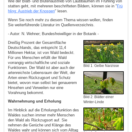
Wie der Blatt- und Blütenaustrieb von Laubbäumen im Frühling von
statten geht, mit mehreren beschrifteten Bildern, können sie in "
Frü
hling: Austrieb der Knospen
" lesen.
Wenn Sie noch mehr zu diesem Thema wissen wollen, finden
Sie weiterführende Literatur im Quellenverzeichnis.
- Autor: N. Wehner; Bundesfreiwilliger in der Botanik -
Dreißig Prozent der Gesamtfläche
Deutschlands, das entspricht 11,4
Millionen Hektar, ist von Wald bedeckt.
Für uns Menschen erfüllt der Wald
vorrangig wirtschaftliche und soziale
Bild 1: Gelbe Narzisse
Funktionen. Der Wald ist aber auch der
artenreichste Lebensraum der Welt, der
Arten einen Rückzugsort und Schutz
bietet, wovon man selbst bei genauerem
Hinsehen und Verweilen nur eine
Vorahnung bekommt.
Bild 2: Blätter einer
Wahrnehmung und Erholung
Winter-Linde
Im Hinblick auf die Erholungsfunktion des
Waldes suchen immer mehr Menschen
den Wald als Rückzugsort auf. Sie
nehmen die Gerüche und Klänge des
Waldes wahr und können sich vom Alltag