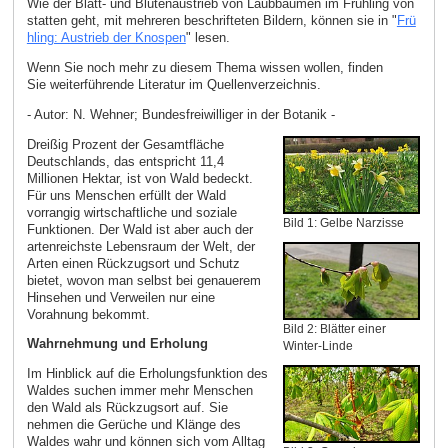
Wie der Blatt- und Blütenaustrieb von Laubbäumen im Frühling von
statten geht, mit mehreren beschrifteten Bildern, können sie in "
Frü
hling: Austrieb der Knospen
" lesen.
Wenn Sie noch mehr zu diesem Thema wissen wollen, finden
Sie weiterführende Literatur im Quellenverzeichnis.
- Autor: N. Wehner; Bundesfreiwilliger in der Botanik -
Dreißig Prozent der Gesamtfläche
Deutschlands, das entspricht 11,4
Millionen Hektar, ist von Wald bedeckt.
Für uns Menschen erfüllt der Wald
vorrangig wirtschaftliche und soziale
Bild 1: Gelbe Narzisse
Funktionen. Der Wald ist aber auch der
artenreichste Lebensraum der Welt, der
Arten einen Rückzugsort und Schutz
bietet, wovon man selbst bei genauerem
Hinsehen und Verweilen nur eine
Vorahnung bekommt.
Bild 2: Blätter einer
Wahrnehmung und Erholung
Winter-Linde
Im Hinblick auf die Erholungsfunktion des
Waldes suchen immer mehr Menschen
den Wald als Rückzugsort auf. Sie
nehmen die Gerüche und Klänge des
Waldes wahr und können sich vom Alltag