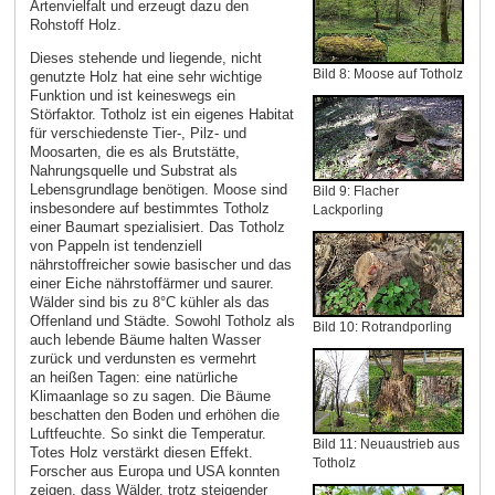
Artenvielfalt und erzeugt dazu den
Rohstoff Holz.
Dieses stehende und liegende, nicht
Bild 8: Moose auf Totholz
genutzte Holz hat eine sehr wichtige
Funktion und ist keineswegs ein
Störfaktor. Totholz ist ein eigenes Habitat
für verschiedenste Tier-, Pilz- und
Moosarten, die es als Brutstätte,
Nahrungsquelle und Substrat als
Lebensgrundlage benötigen. Moose sind
Bild 9: Flacher
insbesondere auf bestimmtes Totholz
Lackporling
einer Baumart spezialisiert. Das Totholz
von Pappeln ist tendenziell
nährstoffreicher sowie basischer und das
einer Eiche nährstoffärmer und saurer.
Wälder sind bis zu 8°C kühler als das
Offenland und Städte. Sowohl Totholz als
Bild 10: Rotrandporling
auch lebende Bäume halten Wasser
zurück und verdunsten es vermehrt
an heißen Tagen: eine natürliche
Klimaanlage so zu sagen. Die Bäume
beschatten den Boden und erhöhen die
Luftfeuchte. So sinkt die Temperatur.
Bild 11: Neuaustrieb aus
Totes Holz verstärkt diesen Effekt.
Totholz
Forscher aus Europa und USA konnten
zeigen, dass Wälder, trotz steigender