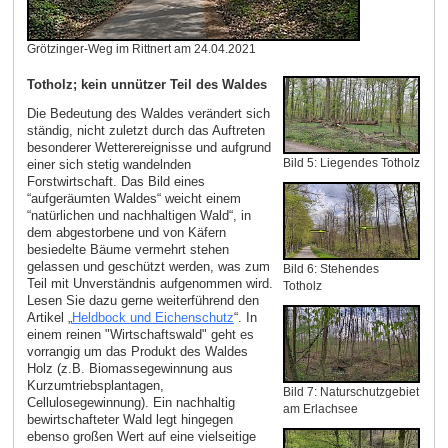
Grötzinger-Weg im Rittnert am 24.04.2021
Totholz; kein unnützer Teil des Waldes
Die Bedeutung des Waldes verändert sich
ständig, nicht zuletzt durch das Auftreten
besonderer Wetterereignisse und aufgrund
Bild 5: Liegendes Totholz
einer sich stetig wandelnden
Forstwirtschaft. Das Bild eines
“aufgeräumten Waldes“ weicht einem
“natürlichen und nachhaltigen Wald“, in
dem abgestorbene und von Käfern
besiedelte Bäume vermehrt stehen
gelassen und geschützt werden, was zum
Bild 6: Stehendes
Teil mit Unverständnis aufgenommen wird.
Totholz
Lesen Sie dazu gerne weiterführend den
Artikel „
Heldbock und Eichenschutz
“. In
einem reinen "Wirtschaftswald" geht es
vorrangig um das Produkt des Waldes
Holz (z.B. Biomassegewinnung aus
Kurzumtriebsplantagen,
Bild 7: Naturschutzgebiet
Cellulosegewinnung). Ein nachhaltig
am Erlachsee
bewirtschafteter Wald legt hingegen
ebenso großen Wert auf eine vielseitige