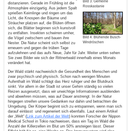
Bild 3: Gemeine
distanzieren. Gerade im Frühling ist die
Rosskastanie
Atmosphäre einzigartig. Aus jedem Spalt
sprießen Keimlinge und ringen um das
Licht, die Knospen der Bäume und
Sträucher platzen auf, die Blüten öffnen
sich, die Blätter beginnen sich kunstvoll
zu entfalten. Insekten schwirren umher,
Bild 4: Blühende Busch-
die Vögel zwitschern und bauen ihre
Windröschen
Nester. Die Natur scheint sich selbst zu
erneuern und gegen die trüben Tage
aufzulehnen und das aufs Neue, Jahr für Jahr. Weiter unten sehen
Sie zwei Bilder wie sich der Rittnertwald innerhalb eines Monats
verändert hat.
Der Wald stärkt nachweislich die Gesundheit des Menschen und
zwar psychisch und physisch. Schon nach wenigen Minuten
Aufenthalt im Wald schlägt das Herz ruhiger und der Blutdruck
sinkt. Vor allem in der Stadt ist unser Gehirn ständig so vielen
Reizen ausgesetzt, dass wir unwichtige Informationen ausblenden
und abwehren müssen, was auf Dauer anstrengt. In der Natur
hingegen streifen unsere Gedanken nur dahin und betrachten die
Umgebung. Der Körper beginnt sich zu entspannen, wenn man sich
darauf einlässt und regeneriert sich ebenfalls. Laut einem Artikel
der „Welt“ (
Link zum Artikel der Welt
) konnten Forscher der Nippon
Medical School in Tokio nachweisen, dass ein Tag im Wald die
Anzahl der Killerzellen im Blut um 50% ansteigen lässt. Dieser