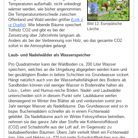
Temperaturen außerhalb, nicht unbedingt
wärmer werden, wie bisher angenommen.
Die Temperaturunterschiede zwischen
Offenland und Wald werden größer (
Link z
Bild 12: Europäische
ur Quelle
). Wie lebende Bäume speichert
Lärche
Totholz CO2 und gibt es bei der
Zersetzung über Jahrzehnte langsam ab.
Anders als bei der Verbrennung von Holz, wo das gesamte CO2
sofort in die Atmosphäre gelangt.
Laub- und Nadelwälder als Wasserspeicher
Pro Quadratmeter kann der Waldboden ca. 200 Liter Wasser
speichern, welches an die Umgebung abgegeben werden kann und
bei gesättigtem Boden in tiefere Schichten ins Grundwasser sickert.
Hängt natürlich auch von der Wasserhaltefähigkeit des Bodens ab.
Sandböden können viel weniger Wasser in Bodennähe halten als
Löss-, Lehm- und Humus-reiche Böden. Nadel- und Laubwälder
unterscheiden sich in diesem Punkt sehr. Laubbäume werfen
überwiegend im Winter ihre Blätter ab und verdunsten somit pro
Jahr weniger Wasser als Nadelbäume. Das Grundwasser wird so in
bspw. Buchenwäldern schneller als in einem Fichtenwald
gebildet. Da Nadelbäume auch im Winter Fotosynthese betreiben,
nehmen sie das ganze Jahr über Stoffe wie Kohlenstoffdioxid
(CO2) und Schadstoffe aus der Luft auf, im Gegensatz zu
laubabwerfenden Bäumen. Übers Jahr verteilt filtert ein Fichtenwald
(pro Jahr und Hektar ca. 420 kg) mehr Schadstoffteilchen aus der