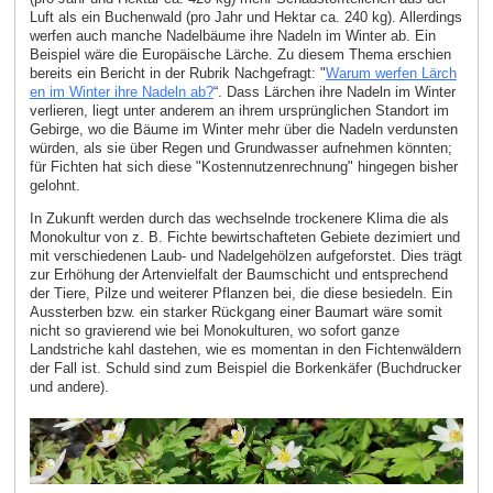
Luft als ein Buchenwald (pro Jahr und Hektar ca. 240 kg). Allerdings
werfen auch manche Nadelbäume ihre Nadeln im Winter ab. Ein
Beispiel wäre die Europäische Lärche. Zu diesem Thema erschien
bereits ein Bericht in der Rubrik Nachgefragt: "
Warum werfen Lärch
en im Winter ihre Nadeln ab?
“. Dass Lärchen ihre Nadeln im Winter
verlieren, liegt unter anderem an ihrem ursprünglichen Standort im
Gebirge, wo die Bäume im Winter mehr über die Nadeln verdunsten
würden, als sie über Regen und Grundwasser aufnehmen könnten;
für Fichten hat sich diese "Kostennutzenrechnung" hingegen bisher
gelohnt.
In Zukunft werden durch das wechselnde trockenere Klima die als
Monokultur von z. B. Fichte bewirtschafteten Gebiete dezimiert und
mit verschiedenen Laub- und Nadelgehölzen aufgeforstet. Dies trägt
zur Erhöhung der Artenvielfalt der Baumschicht und entsprechend
der Tiere, Pilze und weiterer Pflanzen bei, die diese besiedeln. Ein
Aussterben bzw. ein starker Rückgang einer Baumart wäre somit
nicht so gravierend wie bei Monokulturen, wo sofort ganze
Landstriche kahl dastehen, wie es momentan in den Fichtenwäldern
der Fall ist. Schuld sind zum Beispiel die Borkenkäfer (Buchdrucker
und andere).