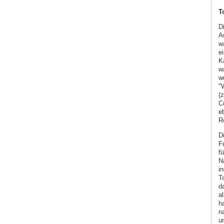
T
D
A
w
e
K
w
we
"
(
C
e
R
D
Fu
fü
N
i
T
d
a
h
n
u