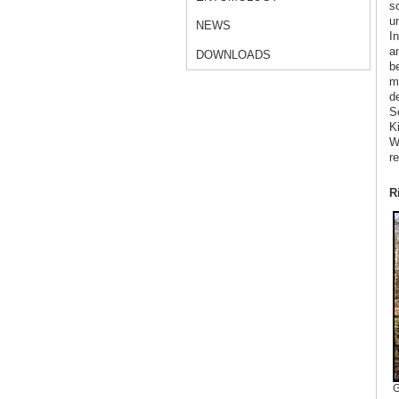
sc
u
NEWS
I
a
DOWNLOADS
b
m
de
S
Ki
W
r
R
G