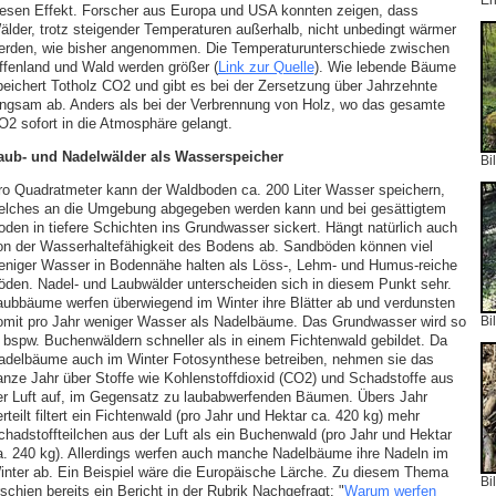
Er
iesen Effekt. Forscher aus Europa und USA konnten zeigen, dass
älder, trotz steigender Temperaturen außerhalb, nicht unbedingt wärmer
erden, wie bisher angenommen. Die Temperaturunterschiede zwischen
ffenland und Wald werden größer (
Link zur Quelle
). Wie lebende Bäume
peichert Totholz CO2 und gibt es bei der Zersetzung über Jahrzehnte
angsam ab. Anders als bei der Verbrennung von Holz, wo das gesamte
O2 sofort in die Atmosphäre gelangt.
aub- und Nadelwälder als Wasserspeicher
Bi
ro Quadratmeter kann der Waldboden ca. 200 Liter Wasser speichern,
elches an die Umgebung abgegeben werden kann und bei gesättigtem
oden in tiefere Schichten ins Grundwasser sickert. Hängt natürlich auch
on der Wasserhaltefähigkeit des Bodens ab. Sandböden können viel
eniger Wasser in Bodennähe halten als Löss-, Lehm- und Humus-reiche
öden. Nadel- und Laubwälder unterscheiden sich in diesem Punkt sehr.
aubbäume werfen überwiegend im Winter ihre Blätter ab und verdunsten
omit pro Jahr weniger Wasser als Nadelbäume. Das Grundwasser wird so
Bi
n bspw. Buchenwäldern schneller als in einem Fichtenwald gebildet. Da
adelbäume auch im Winter Fotosynthese betreiben, nehmen sie das
anze Jahr über Stoffe wie Kohlenstoffdioxid (CO2) und Schadstoffe aus
er Luft auf, im Gegensatz zu laubabwerfenden Bäumen. Übers Jahr
rteilt filtert ein Fichtenwald (pro Jahr und Hektar ca. 420 kg) mehr
chadstoffteilchen aus der Luft als ein Buchenwald (pro Jahr und Hektar
a. 240 kg). Allerdings werfen auch manche Nadelbäume ihre Nadeln im
inter ab. Ein Beispiel wäre die Europäische Lärche. Zu diesem Thema
Bi
schien bereits ein Bericht in der Rubrik Nachgefragt: "
Warum werfen