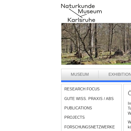
MUSEUM
EXHIBITIO
RESEARCH FOCUS
Ö
GUTE WISS. PRAXIS / ABS
I
PUBLICATIONS
T
W
PROJECTS
W
FORSCHUNGSNETZWERKE
kö