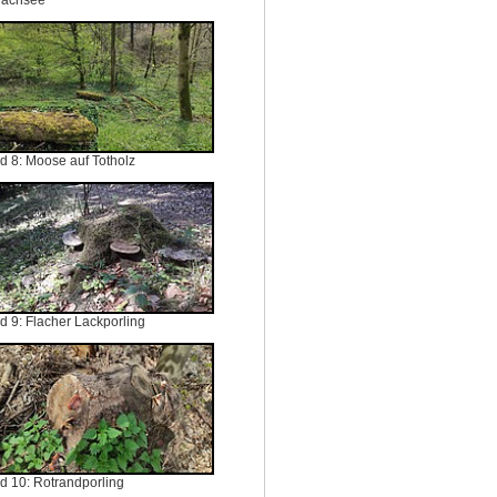
lachsee
ld 8: Moose auf Totholz
ld 9: Flacher Lackporling
ld 10: Rotrandporling