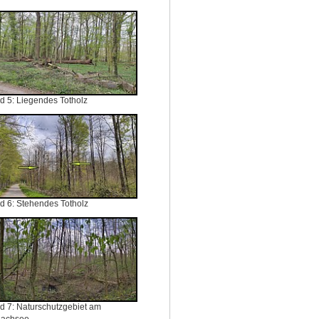
ld 5: Liegendes Totholz
ld 6: Stehendes Totholz
ld 7: Naturschutzgebiet am