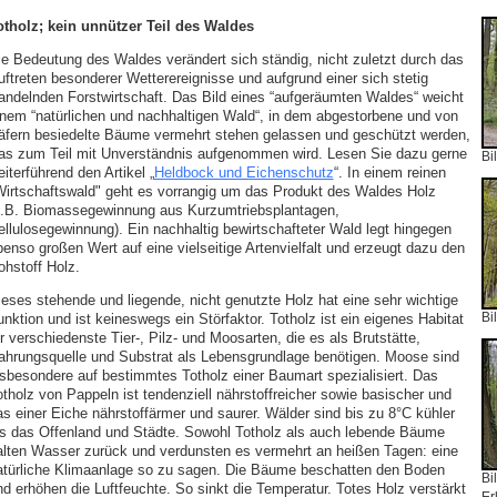
otholz; kein unnützer Teil des Waldes
ie Bedeutung des Waldes verändert sich ständig, nicht zuletzt durch das
uftreten besonderer Wetterereignisse und aufgrund einer sich stetig
andelnden Forstwirtschaft. Das Bild eines “aufgeräumten Waldes“ weicht
inem “natürlichen und nachhaltigen Wald“, in dem abgestorbene und von
äfern besiedelte Bäume vermehrt stehen gelassen und geschützt werden,
as zum Teil mit Unverständnis aufgenommen wird. Lesen Sie dazu gerne
Bi
iterführend den Artikel „
Heldbock und Eichenschutz
“. In einem reinen
Wirtschaftswald" geht es vorrangig um das Produkt des Waldes Holz
z.B. Biomassegewinnung aus Kurzumtriebsplantagen,
ellulosegewinnung). Ein nachhaltig bewirtschafteter Wald legt hingegen
benso großen Wert auf eine vielseitige Artenvielfalt und erzeugt dazu den
ohstoff Holz.
ieses stehende und liegende, nicht genutzte Holz hat eine sehr wichtige
nktion und ist keineswegs ein Störfaktor. Totholz ist ein eigenes Habitat
Bi
r verschiedenste Tier-, Pilz- und Moosarten, die es als Brutstätte,
ahrungsquelle und Substrat als Lebensgrundlage benötigen. Moose sind
nsbesondere auf bestimmtes Totholz einer Baumart spezialisiert. Das
otholz von Pappeln ist tendenziell nährstoffreicher sowie basischer und
as einer Eiche nährstoffärmer und saurer. Wälder sind bis zu 8°C kühler
ls das Offenland und Städte. Sowohl Totholz als auch lebende Bäume
alten Wasser zurück und verdunsten es vermehrt an heißen Tagen: eine
atürliche Klimaanlage so zu sagen. Die Bäume beschatten den Boden
Bi
nd erhöhen die Luftfeuchte. So sinkt die Temperatur. Totes Holz verstärkt