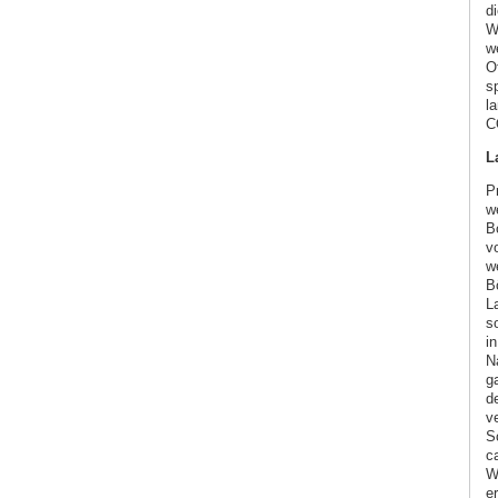
d
W
w
O
s
l
C
L
P
w
B
v
w
B
L
s
i
N
g
d
ve
S
c
W
er