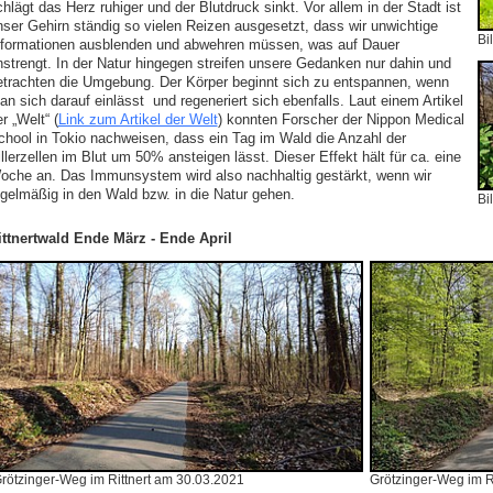
hlägt das Herz ruhiger und der Blutdruck sinkt. Vor allem in der Stadt ist
nser Gehirn ständig so vielen Reizen ausgesetzt, dass wir unwichtige
Bi
nformationen ausblenden und abwehren müssen, was auf Dauer
nstrengt. In der Natur hingegen streifen unsere Gedanken nur dahin und
etrachten die Umgebung. Der Körper beginnt sich zu entspannen, wenn
an sich darauf einlässt und regeneriert sich ebenfalls. Laut einem Artikel
r „Welt“ (
Link zum Artikel der Welt
) konnten Forscher der Nippon Medical
chool in Tokio nachweisen, dass ein Tag im Wald die Anzahl der
llerzellen im Blut um 50% ansteigen lässt. Dieser Effekt hält für ca. eine
oche an. Das Immunsystem wird also nachhaltig gestärkt, wenn wir
egelmäßig in den Wald bzw. in die Natur gehen.
Bi
ittnertwald Ende März - Ende April
rötzinger-Weg im Rittnert am 30.03.2021
Grötzinger-Weg im R