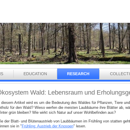
NS
EDUCATION
RESEARCH
COLLECT
kosystem Wald: Lebensraum und Erholungsge
n diesem Artikel wird es um die Bedeutung des Waldes für Pflanzen, Tiere un
otholz für den Wald? Wieso werfen die meisten Laubbäume ihre Blätter ab, w
inter grün bleiben? Wie wirkt sich Natur auf unser Wohlbefinden aus?
ie der Blatt- und Blütenaustrieb von Laubbäumen im Frühling von statten geht,
nnen sie in "
Frühling: Austrieb der Knospen
" lesen.