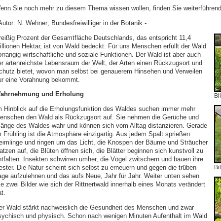
enn Sie noch mehr zu diesem Thema wissen wollen, finden Sie weiterführende
Autor: N. Wehner; Bundesfreiwilliger in der Botanik -
reißig Prozent der Gesamtfläche Deutschlands, das entspricht 11,4
illionen Hektar, ist von Wald bedeckt. Für uns Menschen erfüllt der Wald
orrangig wirtschaftliche und soziale Funktionen. Der Wald ist aber auch
er artenreichste Lebensraum der Welt, der Arten einen Rückzugsort und
chutz bietet, wovon man selbst bei genauerem Hinsehen und Verweilen
ur eine Vorahnung bekommt.
ahrnehmung und Erholung
Bi
m Hinblick auf die Erholungsfunktion des Waldes suchen immer mehr
enschen den Wald als Rückzugsort auf. Sie nehmen die Gerüche und
länge des Waldes wahr und können sich vom Alltag distanzieren. Gerade
m Frühling ist die Atmosphäre einzigartig. Aus jedem Spalt sprießen
eimlinge und ringen um das Licht, die Knospen der Bäume und Sträucher
atzen auf, die Blüten öffnen sich, die Blätter beginnen sich kunstvoll zu
ntfalten. Insekten schwirren umher, die Vögel zwitschern und bauen ihre
ester. Die Natur scheint sich selbst zu erneuern und gegen die trüben
Bi
age aufzulehnen und das aufs Neue, Jahr für Jahr. Weiter unten sehen
ie zwei Bilder wie sich der Rittnertwald innerhalb eines Monats verändert
t.
er Wald stärkt nachweislich die Gesundheit des Menschen und zwar
sychisch und physisch. Schon nach wenigen Minuten Aufenthalt im Wald