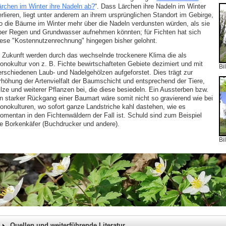
ärchen im Winter ihre Nadeln ab?
“. Dass Lärchen ihre Nadeln im Winter
erlieren, liegt unter anderem an ihrem ursprünglichen Standort im Gebirge,
o die Bäume im Winter mehr über die Nadeln verdunsten würden, als sie
ber Regen und Grundwasser aufnehmen könnten; für Fichten hat sich
iese "Kostennutzenrechnung" hingegen bisher gelohnt.
n Zukunft werden durch das wechselnde trockenere Klima die als
onokultur von z. B. Fichte bewirtschafteten Gebiete dezimiert und mit
Bi
erschiedenen Laub- und Nadelgehölzen aufgeforstet. Dies trägt zur
rhöhung der Artenvielfalt der Baumschicht und entsprechend der Tiere,
ilze und weiterer Pflanzen bei, die diese besiedeln. Ein Aussterben bzw.
in starker Rückgang einer Baumart wäre somit nicht so gravierend wie bei
onokulturen, wo sofort ganze Landstriche kahl dastehen, wie es
omentan in den Fichtenwäldern der Fall ist. Schuld sind zum Beispiel
ie Borkenkäfer (Buchdrucker und andere).
Bi
Quellen und weiterführende Literatur