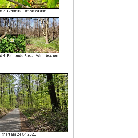
ld 3: Gemeine Rosskastanie
ld 4: Blühende Busch-Windröschen
ittnert am 24.04.2021