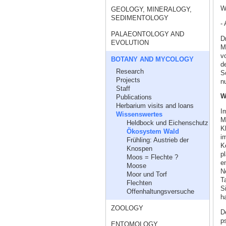
W
GEOLOGY, MINERALOGY,
SEDIMENTOLOGY
- 
PALAEONTOLOGY AND
D
EVOLUTION
M
v
BOTANY AND MYCOLOGY
d
Research
S
Projects
n
Staff
W
Publications
Herbarium visits and loans
I
Wissenswertes
M
Heldbock und Eichenschutz
K
Ökosystem Wald
i
Frühling: Austrieb der
K
Knospen
pl
Moos = Flechte ?
e
Moose
N
Moor und Torf
T
Flechten
S
Offenhaltungsversuche
ha
ZOOLOGY
D
p
ENTOMOLOGY