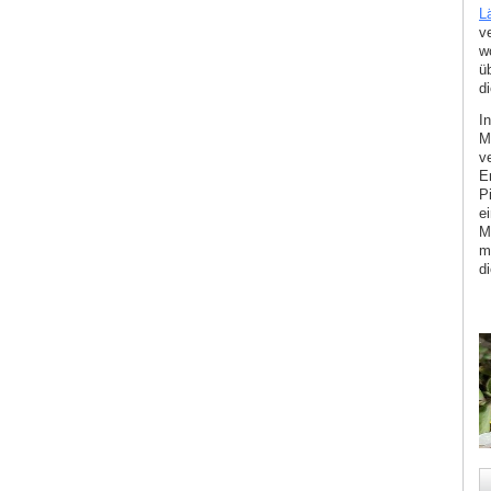
L
v
w
ü
d
I
M
v
E
P
e
M
m
d