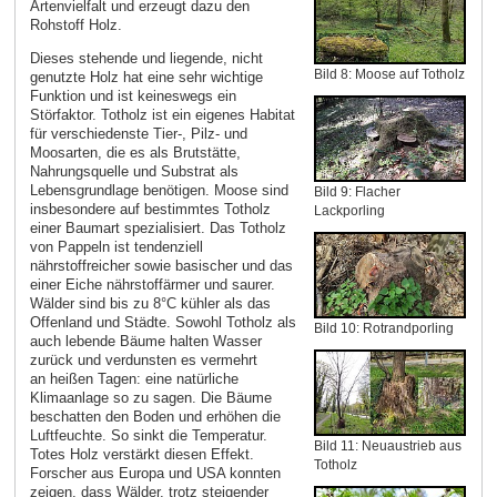
Artenvielfalt und erzeugt dazu den
Rohstoff Holz.
Dieses stehende und liegende, nicht
Bild 8: Moose auf Totholz
genutzte Holz hat eine sehr wichtige
Funktion und ist keineswegs ein
Störfaktor. Totholz ist ein eigenes Habitat
für verschiedenste Tier-, Pilz- und
Moosarten, die es als Brutstätte,
Nahrungsquelle und Substrat als
Lebensgrundlage benötigen. Moose sind
Bild 9: Flacher
insbesondere auf bestimmtes Totholz
Lackporling
einer Baumart spezialisiert. Das Totholz
von Pappeln ist tendenziell
nährstoffreicher sowie basischer und das
einer Eiche nährstoffärmer und saurer.
Wälder sind bis zu 8°C kühler als das
Offenland und Städte. Sowohl Totholz als
Bild 10: Rotrandporling
auch lebende Bäume halten Wasser
zurück und verdunsten es vermehrt
an heißen Tagen: eine natürliche
Klimaanlage so zu sagen. Die Bäume
beschatten den Boden und erhöhen die
Luftfeuchte. So sinkt die Temperatur.
Bild 11: Neuaustrieb aus
Totes Holz verstärkt diesen Effekt.
Totholz
Forscher aus Europa und USA konnten
zeigen, dass Wälder, trotz steigender