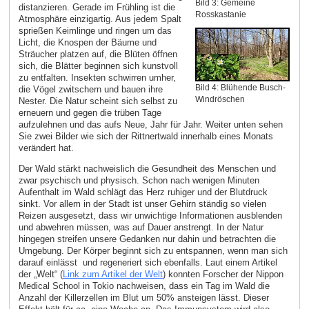
Bild 3: Gemeine
distanzieren. Gerade im Frühling ist die
Rosskastanie
Atmosphäre einzigartig. Aus jedem Spalt
sprießen Keimlinge und ringen um das
Licht, die Knospen der Bäume und
Sträucher platzen auf, die Blüten öffnen
sich, die Blätter beginnen sich kunstvoll
zu entfalten. Insekten schwirren umher,
Bild 4: Blühende Busch-
die Vögel zwitschern und bauen ihre
Windröschen
Nester. Die Natur scheint sich selbst zu
erneuern und gegen die trüben Tage
aufzulehnen und das aufs Neue, Jahr für Jahr. Weiter unten sehen
Sie zwei Bilder wie sich der Rittnertwald innerhalb eines Monats
verändert hat.
Der Wald stärkt nachweislich die Gesundheit des Menschen und
zwar psychisch und physisch. Schon nach wenigen Minuten
Aufenthalt im Wald schlägt das Herz ruhiger und der Blutdruck
sinkt. Vor allem in der Stadt ist unser Gehirn ständig so vielen
Reizen ausgesetzt, dass wir unwichtige Informationen ausblenden
und abwehren müssen, was auf Dauer anstrengt. In der Natur
hingegen streifen unsere Gedanken nur dahin und betrachten die
Umgebung. Der Körper beginnt sich zu entspannen, wenn man sich
darauf einlässt und regeneriert sich ebenfalls. Laut einem Artikel
der „Welt“ (
Link zum Artikel der Welt
) konnten Forscher der Nippon
Medical School in Tokio nachweisen, dass ein Tag im Wald die
Anzahl der Killerzellen im Blut um 50% ansteigen lässt. Dieser