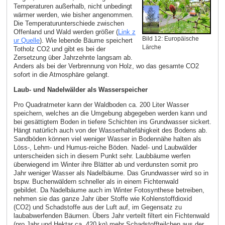
Temperaturen außerhalb, nicht unbedingt
wärmer werden, wie bisher angenommen.
Die Temperaturunterschiede zwischen
Offenland und Wald werden größer (
Link z
Bild 12: Europäische
ur Quelle
). Wie lebende Bäume speichert
Lärche
Totholz CO2 und gibt es bei der
Zersetzung über Jahrzehnte langsam ab.
Anders als bei der Verbrennung von Holz, wo das gesamte CO2
sofort in die Atmosphäre gelangt.
Laub- und Nadelwälder als Wasserspeicher
Pro Quadratmeter kann der Waldboden ca. 200 Liter Wasser
speichern, welches an die Umgebung abgegeben werden kann und
bei gesättigtem Boden in tiefere Schichten ins Grundwasser sickert.
Hängt natürlich auch von der Wasserhaltefähigkeit des Bodens ab.
Sandböden können viel weniger Wasser in Bodennähe halten als
Löss-, Lehm- und Humus-reiche Böden. Nadel- und Laubwälder
unterscheiden sich in diesem Punkt sehr. Laubbäume werfen
überwiegend im Winter ihre Blätter ab und verdunsten somit pro
Jahr weniger Wasser als Nadelbäume. Das Grundwasser wird so in
bspw. Buchenwäldern schneller als in einem Fichtenwald
gebildet. Da Nadelbäume auch im Winter Fotosynthese betreiben,
nehmen sie das ganze Jahr über Stoffe wie Kohlenstoffdioxid
(CO2) und Schadstoffe aus der Luft auf, im Gegensatz zu
laubabwerfenden Bäumen. Übers Jahr verteilt filtert ein Fichtenwald
(pro Jahr und Hektar ca. 420 kg) mehr Schadstoffteilchen aus der