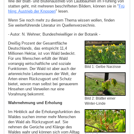
Wie der Blatt- und Blütenaustrieb von Laubbäumen im Frühling von
statten geht, mit mehreren beschrifteten Bildern, können sie in "
Frü
hling: Austrieb der Knospen
" lesen.
Wenn Sie noch mehr zu diesem Thema wissen wollen, finden
Sie weiterführende Literatur im Quellenverzeichnis.
- Autor: N. Wehner; Bundesfreiwilliger in der Botanik -
Dreißig Prozent der Gesamtfläche
Deutschlands, das entspricht 11,4
Millionen Hektar, ist von Wald bedeckt.
Für uns Menschen erfüllt der Wald
vorrangig wirtschaftliche und soziale
Bild 1: Gelbe Narzisse
Funktionen. Der Wald ist aber auch der
artenreichste Lebensraum der Welt, der
Arten einen Rückzugsort und Schutz
bietet, wovon man selbst bei genauerem
Hinsehen und Verweilen nur eine
Vorahnung bekommt.
Bild 2: Blätter einer
Wahrnehmung und Erholung
Winter-Linde
Im Hinblick auf die Erholungsfunktion des
Waldes suchen immer mehr Menschen
den Wald als Rückzugsort auf. Sie
nehmen die Gerüche und Klänge des
Waldes wahr und können sich vom Alltag