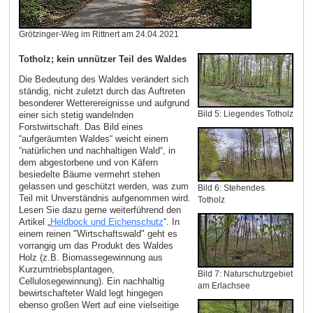
Grötzinger-Weg im Rittnert am 24.04.2021
Totholz; kein unnützer Teil des Waldes
Die Bedeutung des Waldes verändert sich
ständig, nicht zuletzt durch das Auftreten
besonderer Wetterereignisse und aufgrund
Bild 5: Liegendes Totholz
einer sich stetig wandelnden
Forstwirtschaft. Das Bild eines
“aufgeräumten Waldes“ weicht einem
“natürlichen und nachhaltigen Wald“, in
dem abgestorbene und von Käfern
besiedelte Bäume vermehrt stehen
gelassen und geschützt werden, was zum
Bild 6: Stehendes
Teil mit Unverständnis aufgenommen wird.
Totholz
Lesen Sie dazu gerne weiterführend den
Artikel „
Heldbock und Eichenschutz
“. In
einem reinen "Wirtschaftswald" geht es
vorrangig um das Produkt des Waldes
Holz (z.B. Biomassegewinnung aus
Kurzumtriebsplantagen,
Bild 7: Naturschutzgebiet
Cellulosegewinnung). Ein nachhaltig
am Erlachsee
bewirtschafteter Wald legt hingegen
ebenso großen Wert auf eine vielseitige