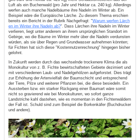
Luft als ein Buchenwald (pro Jahr und Hektar ca. 240 kg). Allerdings
werfen auch manche Nadelbäume ihre Nadeln im Winter ab. Ein
Beispiel wäre die Europäische Lärche. Zu diesem Thema erschien
bereits ein Bericht in der Rubrik Nachgefragt: "
Warum werfen Lärch
en im Winter ihre Nadeln ab?
“. Dass Lärchen ihre Nadeln im Winter
verlieren, liegt unter anderem an ihrem ursprünglichen Standort im
Gebirge, wo die Bäume im Winter mehr über die Nadeln verdunsten
würden, als sie über Regen und Grundwasser aufnehmen könnten;
für Fichten hat sich diese "Kostennutzenrechnung" hingegen bisher
gelohnt.
In Zukunft werden durch das wechselnde trockenere Klima die als
Monokultur von z. B. Fichte bewirtschafteten Gebiete dezimiert und
mit verschiedenen Laub- und Nadelgehölzen aufgeforstet. Dies trägt
zur Erhöhung der Artenvielfalt der Baumschicht und entsprechend
der Tiere, Pilze und weiterer Pflanzen bei, die diese besiedeln. Ein
Aussterben bzw. ein starker Rückgang einer Baumart wäre somit
nicht so gravierend wie bei Monokulturen, wo sofort ganze
Landstriche kahl dastehen, wie es momentan in den Fichtenwäldern
der Fall ist. Schuld sind zum Beispiel die Borkenkäfer (Buchdrucker
und andere).