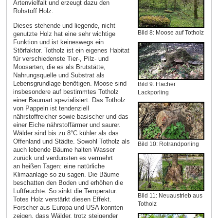
Artenvielfalt und erzeugt dazu den
Rohstoff Holz.
Dieses stehende und liegende, nicht
Bild 8: Moose auf Totholz
genutzte Holz hat eine sehr wichtige
Funktion und ist keineswegs ein
Störfaktor. Totholz ist ein eigenes Habitat
für verschiedenste Tier-, Pilz- und
Moosarten, die es als Brutstätte,
Nahrungsquelle und Substrat als
Lebensgrundlage benötigen. Moose sind
Bild 9: Flacher
insbesondere auf bestimmtes Totholz
Lackporling
einer Baumart spezialisiert. Das Totholz
von Pappeln ist tendenziell
nährstoffreicher sowie basischer und das
einer Eiche nährstoffärmer und saurer.
Wälder sind bis zu 8°C kühler als das
Offenland und Städte. Sowohl Totholz als
Bild 10: Rotrandporling
auch lebende Bäume halten Wasser
zurück und verdunsten es vermehrt
an heißen Tagen: eine natürliche
Klimaanlage so zu sagen. Die Bäume
beschatten den Boden und erhöhen die
Luftfeuchte. So sinkt die Temperatur.
Bild 11: Neuaustrieb aus
Totes Holz verstärkt diesen Effekt.
Totholz
Forscher aus Europa und USA konnten
zeigen, dass Wälder, trotz steigender