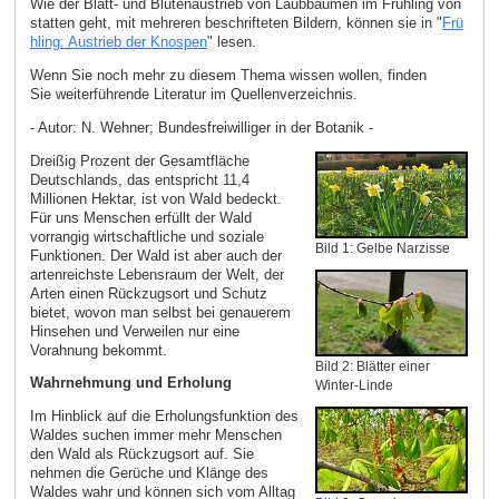
Wie der Blatt- und Blütenaustrieb von Laubbäumen im Frühling von
statten geht, mit mehreren beschrifteten Bildern, können sie in "
Frü
hling: Austrieb der Knospen
" lesen.
Wenn Sie noch mehr zu diesem Thema wissen wollen, finden
Sie weiterführende Literatur im Quellenverzeichnis.
- Autor: N. Wehner; Bundesfreiwilliger in der Botanik -
Dreißig Prozent der Gesamtfläche
Deutschlands, das entspricht 11,4
Millionen Hektar, ist von Wald bedeckt.
Für uns Menschen erfüllt der Wald
vorrangig wirtschaftliche und soziale
Bild 1: Gelbe Narzisse
Funktionen. Der Wald ist aber auch der
artenreichste Lebensraum der Welt, der
Arten einen Rückzugsort und Schutz
bietet, wovon man selbst bei genauerem
Hinsehen und Verweilen nur eine
Vorahnung bekommt.
Bild 2: Blätter einer
Wahrnehmung und Erholung
Winter-Linde
Im Hinblick auf die Erholungsfunktion des
Waldes suchen immer mehr Menschen
den Wald als Rückzugsort auf. Sie
nehmen die Gerüche und Klänge des
Waldes wahr und können sich vom Alltag