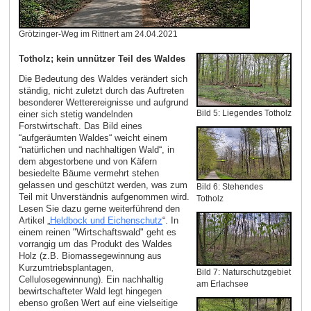
Grötzinger-Weg im Rittnert am 24.04.2021
Totholz; kein unnützer Teil des Waldes
Die Bedeutung des Waldes verändert sich
ständig, nicht zuletzt durch das Auftreten
besonderer Wetterereignisse und aufgrund
Bild 5: Liegendes Totholz
einer sich stetig wandelnden
Forstwirtschaft. Das Bild eines
“aufgeräumten Waldes“ weicht einem
“natürlichen und nachhaltigen Wald“, in
dem abgestorbene und von Käfern
besiedelte Bäume vermehrt stehen
gelassen und geschützt werden, was zum
Bild 6: Stehendes
Teil mit Unverständnis aufgenommen wird.
Totholz
Lesen Sie dazu gerne weiterführend den
Artikel „
Heldbock und Eichenschutz
“. In
einem reinen "Wirtschaftswald" geht es
vorrangig um das Produkt des Waldes
Holz (z.B. Biomassegewinnung aus
Kurzumtriebsplantagen,
Bild 7: Naturschutzgebiet
Cellulosegewinnung). Ein nachhaltig
am Erlachsee
bewirtschafteter Wald legt hingegen
ebenso großen Wert auf eine vielseitige