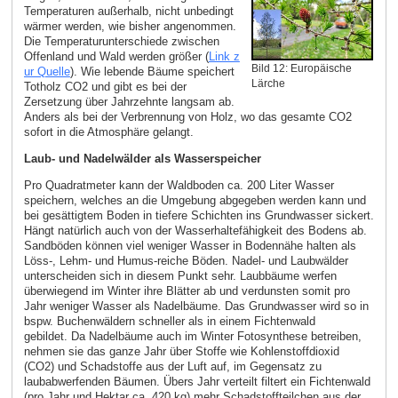
Temperaturen außerhalb, nicht unbedingt
wärmer werden, wie bisher angenommen.
Die Temperaturunterschiede zwischen
Offenland und Wald werden größer (
Link z
Bild 12: Europäische
ur Quelle
). Wie lebende Bäume speichert
Lärche
Totholz CO2 und gibt es bei der
Zersetzung über Jahrzehnte langsam ab.
Anders als bei der Verbrennung von Holz, wo das gesamte CO2
sofort in die Atmosphäre gelangt.
Laub- und Nadelwälder als Wasserspeicher
Pro Quadratmeter kann der Waldboden ca. 200 Liter Wasser
speichern, welches an die Umgebung abgegeben werden kann und
bei gesättigtem Boden in tiefere Schichten ins Grundwasser sickert.
Hängt natürlich auch von der Wasserhaltefähigkeit des Bodens ab.
Sandböden können viel weniger Wasser in Bodennähe halten als
Löss-, Lehm- und Humus-reiche Böden. Nadel- und Laubwälder
unterscheiden sich in diesem Punkt sehr. Laubbäume werfen
überwiegend im Winter ihre Blätter ab und verdunsten somit pro
Jahr weniger Wasser als Nadelbäume. Das Grundwasser wird so in
bspw. Buchenwäldern schneller als in einem Fichtenwald
gebildet. Da Nadelbäume auch im Winter Fotosynthese betreiben,
nehmen sie das ganze Jahr über Stoffe wie Kohlenstoffdioxid
(CO2) und Schadstoffe aus der Luft auf, im Gegensatz zu
laubabwerfenden Bäumen. Übers Jahr verteilt filtert ein Fichtenwald
(pro Jahr und Hektar ca. 420 kg) mehr Schadstoffteilchen aus der