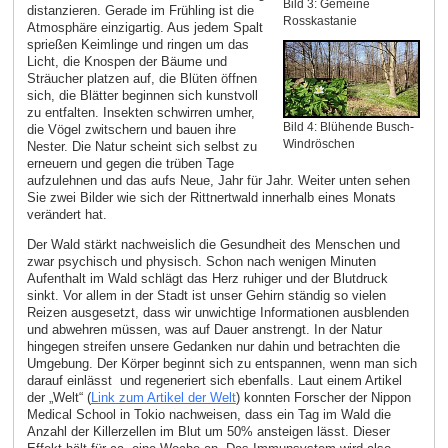
Bild 3: Gemeine
distanzieren. Gerade im Frühling ist die
Rosskastanie
Atmosphäre einzigartig. Aus jedem Spalt
sprießen Keimlinge und ringen um das
Licht, die Knospen der Bäume und
Sträucher platzen auf, die Blüten öffnen
sich, die Blätter beginnen sich kunstvoll
zu entfalten. Insekten schwirren umher,
Bild 4: Blühende Busch-
die Vögel zwitschern und bauen ihre
Windröschen
Nester. Die Natur scheint sich selbst zu
erneuern und gegen die trüben Tage
aufzulehnen und das aufs Neue, Jahr für Jahr. Weiter unten sehen
Sie zwei Bilder wie sich der Rittnertwald innerhalb eines Monats
verändert hat.
Der Wald stärkt nachweislich die Gesundheit des Menschen und
zwar psychisch und physisch. Schon nach wenigen Minuten
Aufenthalt im Wald schlägt das Herz ruhiger und der Blutdruck
sinkt. Vor allem in der Stadt ist unser Gehirn ständig so vielen
Reizen ausgesetzt, dass wir unwichtige Informationen ausblenden
und abwehren müssen, was auf Dauer anstrengt. In der Natur
hingegen streifen unsere Gedanken nur dahin und betrachten die
Umgebung. Der Körper beginnt sich zu entspannen, wenn man sich
darauf einlässt und regeneriert sich ebenfalls. Laut einem Artikel
der „Welt“ (
Link zum Artikel der Welt
) konnten Forscher der Nippon
Medical School in Tokio nachweisen, dass ein Tag im Wald die
Anzahl der Killerzellen im Blut um 50% ansteigen lässt. Dieser