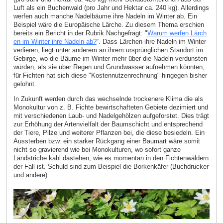
Luft als ein Buchenwald (pro Jahr und Hektar ca. 240 kg). Allerdings
werfen auch manche Nadelbäume ihre Nadeln im Winter ab. Ein
Beispiel wäre die Europäische Lärche. Zu diesem Thema erschien
bereits ein Bericht in der Rubrik Nachgefragt: "
Warum werfen Lärch
en im Winter ihre Nadeln ab?
“. Dass Lärchen ihre Nadeln im Winter
verlieren, liegt unter anderem an ihrem ursprünglichen Standort im
Gebirge, wo die Bäume im Winter mehr über die Nadeln verdunsten
würden, als sie über Regen und Grundwasser aufnehmen könnten;
für Fichten hat sich diese "Kostennutzenrechnung" hingegen bisher
gelohnt.
In Zukunft werden durch das wechselnde trockenere Klima die als
Monokultur von z. B. Fichte bewirtschafteten Gebiete dezimiert und
mit verschiedenen Laub- und Nadelgehölzen aufgeforstet. Dies trägt
zur Erhöhung der Artenvielfalt der Baumschicht und entsprechend
der Tiere, Pilze und weiterer Pflanzen bei, die diese besiedeln. Ein
Aussterben bzw. ein starker Rückgang einer Baumart wäre somit
nicht so gravierend wie bei Monokulturen, wo sofort ganze
Landstriche kahl dastehen, wie es momentan in den Fichtenwäldern
der Fall ist. Schuld sind zum Beispiel die Borkenkäfer (Buchdrucker
und andere).