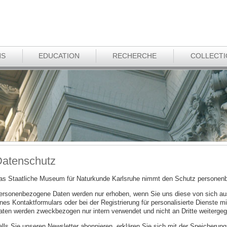
NS
EDUCATION
RECHERCHE
COLLECT
atenschutz
as Staatliche Museum für Naturkunde Karlsruhe nimmt den Schutz personenb
ersonenbezogene Daten werden nur erhoben, wenn Sie uns diese von sich au
nes Kontaktformulars oder bei der Registrierung für personalisierte Dienste mi
aten werden zweckbezogen nur intern verwendet und nicht an Dritte weiterge
alls Sie unseren Newsletter abonnieren, erklären Sie sich mit der Speicherun