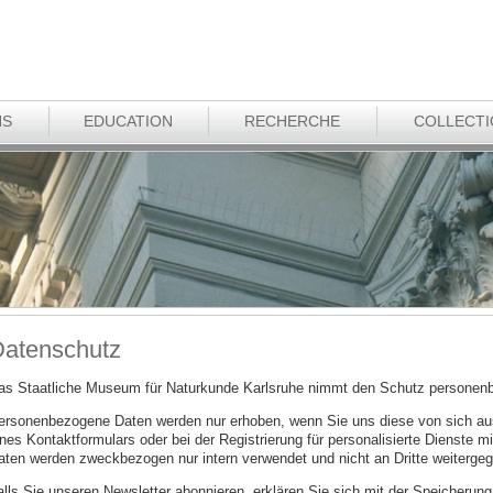
NS
EDUCATION
RECHERCHE
COLLECT
atenschutz
as Staatliche Museum für Naturkunde Karlsruhe nimmt den Schutz personenb
ersonenbezogene Daten werden nur erhoben, wenn Sie uns diese von sich au
nes Kontaktformulars oder bei der Registrierung für personalisierte Dienste mi
aten werden zweckbezogen nur intern verwendet und nicht an Dritte weiterge
alls Sie unseren Newsletter abonnieren, erklären Sie sich mit der Speicherun