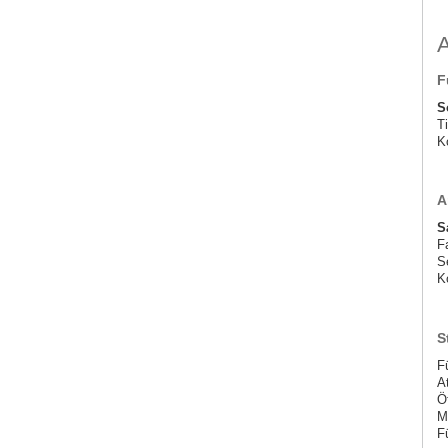
F
S
Ti
K
A
S
F
S
K
S
F
A
Ö
M
F