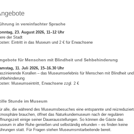
Angebote
ührung in vereinfachter Sprache
onntag, 23. August 2026, 11–12 Uhr
ere der Stadt
osten: Eintritt in das Museum und 2 € für Erwachsene
ngebote für Menschen mit Blindheit und Sehbehinderung
amstag, 11. Juli 2026, 15–16.30 Uhr
aszinierende Korallen – das Museumserlebnis für Menschen mit Blindheit und
ehbehinderung
osten: Museumseintritt, Erwachsene zzgl. 2 €
tille Stunde im Museum
ür alle, die während des Museumsbesuches eine entspannte und reizreduziert
tmosphäre brauchen, öffnet das Naturkundemuseum nach der regulären
ffnungszeit einige seiner Dauerausstellungen. So können die Gäste das
useum in aller Ruhe genießen und selbständig erkunden – es finden keine
ührungen statt. Für Fragen stehen Museumsmitarbeitende bereit.