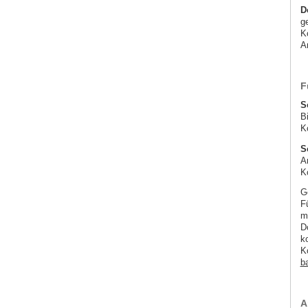
D
g
K
A
F
S
B
K
S
A
K
G
F
m
D
k
K
ba
A