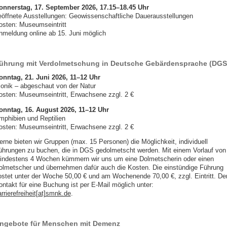
onnerstag, 17. September 2026
, 17.15–18.45 Uhr
eöffnete Ausstellungen: Geowissenschaftliche Dauerausstellungen
osten: Museumseintritt
nmeldung online ab 15. Juni möglich
ührung mit Verdolmetschung in Deutsche Gebärdensprache (DGS
onntag, 21. Juni 2026, 11–12 Uhr
ionik – abgeschaut von der Natur
osten: Museumseintritt, Erwachsene zzgl. 2 €
onntag, 16. August 2026, 11–12 Uhr
mphibien und Reptilien
osten: Museumseintritt, Erwachsene zzgl. 2 €
erne bieten wir Gruppen (max. 15 Personen) die Möglichkeit, individuell
ührungen zu buchen, die in DGS gedolmetscht werden. Mit einem Vorlauf von
indestens 4 Wochen kümmern wir uns um eine Dolmetscherin oder einen
olmetscher und übernehmen dafür auch die Kosten. Die einstündige Führung
ostet unter der Woche 50,00 € und am Wochenende 70,00 €, zzgl. Eintritt. De
ontakt für eine Buchung ist per E-Mail möglich unter:
rrierefreiheit[at]smnk.de
.
ngebote für Menschen mit Demenz