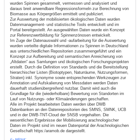
wurden Spinnen gesammelt, vermessen und analysiert und
daraus breit anwendbare Regressionsformeln zur Berechnung von
Biomasse aus Körpergrößen ermittelt und publiziert.
Zur Auswertung der mobilisierten ökologischen Daten wurden
Datenmanagement- und statistische Tools entwickelt und im
Portal bereitgestellt. An ausgewählten Daten wurde ein Konzept
zur Referenzwertbildung für Spinnenzönosen entwickelt.
Im Zuge der Datenauswahl und -aufarbeitung für die Auswertung
wurden verteilte digitale Informationen zu Spinnen in Deutschland
aus unterschiedlichen Repositorien zusammen­geführt und ein
Konzept zur Aufbereitung und semantischen Anreicherung von
„Altdaten“ aus Sam­lungen und ökologischen Forschungsprojekten
erstellt. Durch die Definition von Standards und die Bereitstellung
hierarchischer Listen (Biotoptypen, Naturräume, Nutzungsformen,
Straten) inkl. Syno­nyme sowie entsprechenden Werkzeugen zur
Annotation und Aufskalierung von Messdaten werden Daten
dauerhaft studienübergreifend nutzbar. Damit wird auch die
Grundlage für die (wieder­holbare) Bewertung von Standorten im
Lauf von Nutzungs- oder Klimaänderungen geschaffen.
Alle im Projekt bearbeiteten Daten werden über DWB
Datenbanken an den Datenrepositorien des SMNS, SMNK, UCB
und in der DWB-TNT-Cloud der SNSB vorgehalten. Die
wesentlichen Ergebnisse der Mobilisierung arachnologischer
Daten im Projekt sind im neuen Datenportal der Arachnolo­gischen
Gesellschaft https:/aramob.de dargestellt.
<- retour: