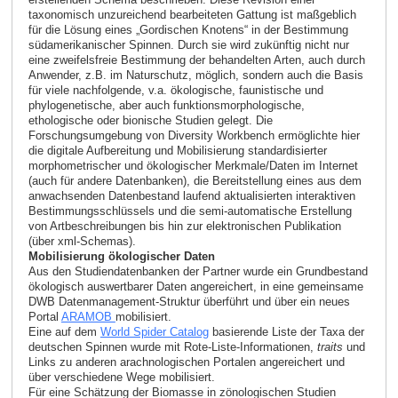
taxonomisch unzureichend bearbeiteten Gattung ist maßgeblich
für die Lösung eines „Gordischen Knotens“ in der Bestimmung
südamerikanischer Spinnen. Durch sie wird zukünftig nicht nur
eine zweifelsfreie Bestimmung der behandelten Arten, auch durch
Anwender, z.B. im Naturschutz, möglich, sondern auch die Basis
für viele nachfolgende, v.a. ökologische, faunistische und
phylogenetische, aber auch funktionsmorphologische,
ethologische oder bionische Studien gelegt. Die
Forschungsumgebung von Diversity Workbench ermöglichte hier
die digitale Aufbereitung und Mobilisierung standardisierter
morphometrischer und ökologischer Merkmale/Daten im Internet
(auch für andere Datenbanken), die Bereitstellung eines aus dem
anwachsenden Datenbestand laufend aktualisierten interaktiven
Bestimmungsschlüssels und die semi-automatische Erstellung
von Artbeschreibungen bis hin zur elektronischen Publikation
(über xml-Schemas).
Mobilisierung ökologischer Daten
Aus den Studiendatenbanken der Partner wurde ein Grundbestand
ökologisch auswertbarer Daten ange­reichert, in eine gemeinsame
DWB Datenmanagement-Struktur überführt und über ein neues
Portal
ARAMOB
mobilisiert.
Eine auf dem
World Spider Catalog
basierende Liste der Taxa der
deutschen Spinnen wurde mit Rote-Liste-Informationen,
traits
und
Links zu anderen arachnologischen Portalen angereichert und
über verschiedene Wege mobili­siert.
Für eine Schätzung der Biomasse in zönologischen Studien