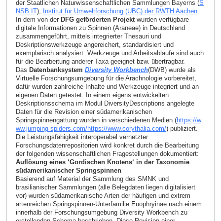
der Staatlichen Naturwissenschaftlichen Sammlungen Bayerns (
S
NSB IT
),
Institut für Umweltforschung (UBC) der RWTH Aachen
.
In dem von der
DFG geförderten Projekt
wurden verfügbare
digitale Informationen zu Spinnen (Araneae) in Deutschland
zusammen­geführt, mittels integrierter Thesauri und
Deskriptionswerkzeuge angereichert, standardisiert und
exemplarisch analysiert. Werkzeuge und Arbeitsabläufe sind auch
für die Bearbeitung anderer Taxa geeignet bzw. übertragbar.
Das
Datenbanksystem
Diversity Workbench
(DWB) wurde als
Virtuelle Forschungsumgebung für die Arachnologie vorbereitet,
dafür wurden zahlreiche Inhalte und Werkzeuge integriert und an
eigenen Daten getestet. In einem eigens entwickelten
Deskriptionsschema im Modul DiversityDescriptions angelegte
Daten für die Revision einer südamerikanischen
Springspinnengattung wurden in verschiedenen Medien (
https://w
ww.jumping-spiders.com/
https://www.corythalia.com/
) publiziert.
Die Leistungsfähigkeit interoperabel vernetzter
Forschungsdatenrepositorien wird konkret durch die Bearbeitung
der folgenden wissenschaftlichen Fragestellungen dokumentiert:
Auflösung eines ‘Gordischen Knotens‘ in der Taxonomie
südamerikanischer Springspinnen
Basierend auf Material der Sammlung des SMNK und
brasilianischer Sammlungen (alle Belegdaten liegen digitalisiert
vor) wurden südamerikanische Arten der häufigen und extrem
artenreichen Springspinnen-Unterfamilie Euophryinae nach einem
innerhalb der Forschungsumgebung Diversity Workbench zu
erstellenden Schema beschrieben. Diese Revision einer