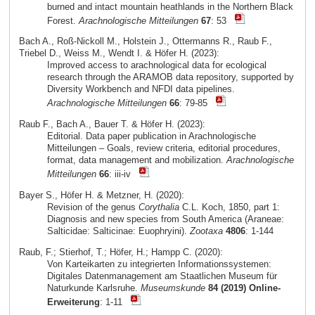
burned and intact mountain heathlands in the Northern Black
Forest.
Arachnologische Mitteilungen
67
: 53
Bach A., Roß-Nickoll M., Holstein J., Ottermanns R., Raub F.,
Triebel D., Weiss M., Wendt I. & Höfer H. (2023):
Improved access to arachnological data for ecological
research through the ARAMOB data repository, supported by
Diversity Workbench and NFDI data pipelines.
Arachnologische Mitteilungen
66
: 79-85
Raub F., Bach A., Bauer T. & Höfer H. (2023):
Editorial. Data paper publication in Arachnologische
Mitteilungen – Goals, review criteria, editorial procedures,
format, data management and mobilization.
Arachnologische
Mitteilungen
66
: iii-iv
Bayer S., Höfer H. & Metzner, H. (2020):
Revision of the genus
Corythalia
C.L. Koch, 1850, part 1:
Diagnosis and new species from South America (Araneae:
Salticidae: Salticinae: Euophryini).
Zootaxa
4806
: 1-144
Raub, F.; Stierhof, T.; Höfer, H.; Hampp C. (2020):
Von Karteikarten zu integrierten Informationssystemen:
Digitales Datenmanagement am Staatlichen Museum für
Naturkunde Karlsruhe.
Museumskunde
84 (2019) Online-
Erweiterung
: 1-11