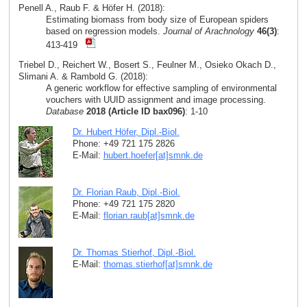
Penell A., Raub F. & Höfer H. (2018):
Estimating biomass from body size of European spiders
based on regression models.
Journal of Arachnology
46(3)
:
413-419
Triebel D., Reichert W., Bosert S., Feulner M., Osieko Okach D.,
Slimani A. & Rambold G. (2018):
A generic workflow for effective sampling of environmental
vouchers with UUID assignment and image processing.
Database
2018 (Article ID bax096)
: 1-10
Dr. Hubert Höfer, Dipl.-Biol.
Phone: +49 721 175 2826
E-Mail:
hubert.hoefer[at]smnk
.
de
Dr. Florian Raub, Dipl.-Biol.
Phone: +49 721 175 2820
E-Mail:
florian.raub[at]smnk
.
de
Dr. Thomas Stierhof, Dipl.-Biol.
E-Mail:
thomas.stierhof[at]smnk
.
de