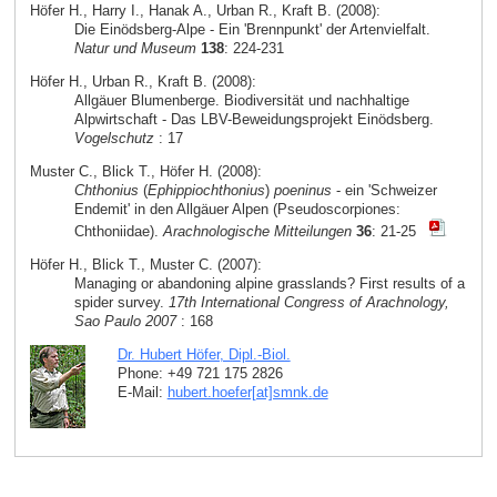
Höfer H., Harry I., Hanak A., Urban R., Kraft B. (2008):
Die Einödsberg-Alpe - Ein 'Brennpunkt' der Artenvielfalt.
Natur und Museum
138
: 224-231
Höfer H., Urban R., Kraft B. (2008):
Allgäuer Blumenberge. Biodiversität und nachhaltige
Alpwirtschaft - Das LBV-Beweidungsprojekt Einödsberg.
Vogelschutz
: 17
Muster C., Blick T., Höfer H. (2008):
Chthonius
(
Ephippiochthonius
)
poeninus
- ein 'Schweizer
Endemit' in den Allgäuer Alpen (Pseudoscorpiones:
Chthoniidae).
Arachnologische Mitteilungen
36
: 21-25
Höfer H., Blick T., Muster C. (2007):
Managing or abandoning alpine grasslands? First results of a
spider survey.
17th International Congress of Arachnology,
Sao Paulo 2007
: 168
Dr. Hubert Höfer, Dipl.-Biol.
Phone: +49 721 175 2826
E-Mail:
hubert.hoefer[at]smnk
.
de