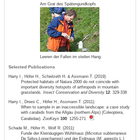
Am Grat des Spätengundkopfs
Leeren der Fallen im steilen Hang
Selected Publications
Harry I., Höfer H., Schielzeth H. & Assmann T. (2019):
Protected habitats of Natura 2000 do not coincide with
important diversity hotspots of arthropods in mountain
grasslands.
Insect Conservation and Diversity
12
: 329-338
Harry I., Drees C., Höfer H., Assmann T. (2011):
When to sample in an inaccessible landscape: a case study
with carabids from the Allgäu (northern Alps) (Coleoptera,
Carabidae).
ZooKeys
100
: 1255-271
Schade M., Höfer H., Wolf R. (2011):
Funde der Kleinäugigen Wühlmaus (
Microtus subterraneus
De Sélys-Longchamps) und der Erdmaus (
M. agrestis
L.)