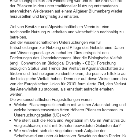
Beweidungsprojekts am Einödsberg war und ist die Artenvielfalt
der Pflanzen in den unter traditioneller Nutzung entstandenen
artenreichen Weiderasen auf einem Allgäuer Blumenberg wieder
herzustellen und langfristig zu erhalten.
Ziel von Besitzer und Alpwirtschaftlichem Verein ist eine
traditionelle Nutzung zu erhalten und wirtschaftlich nachhaltig zu
betreiben.
Ziel der wissenschaftlichen Untersuchungen war für
Entscheidungen zur Nutzung und Pflege des Gebiets eine Daten-
und Wissensgrundlage zu schaffen. Dies entspricht den
Forderungen des Übereinkommens über die Biologische Vielfalt
(engl: Convention on Biological Diversity - CBD): Forschung
bezüglich Status und Trends der Vielfalt in Agrarlandschaften zu
fördern und Technologien zu identifizieren, die positive Effekte auf
die biologische Vielfalt haben. Denn nur auf diese Weise kann das
von der Europäischen Union für 2010! formulierte Ziel, den Verlust
der Artenvielfalt zu stoppen, als ernsthaft aufrecht erhalten
werden.
Die wissenschaftlichen Fragestellungen waren:
Welche Pflanzengesellschaften mit welcher Artausstattung und
welche bemerkenswerten Arten Höherer Pflanzen kommen im
Untersuchungsgebiet (UG) vor?
Wie stellt sich die Flora und Vegetation im UG im Verhältnis zu
vergleichbaren, nicht mit Schafen beweideten Gebieten dar?
Wie verändert sich die Vegetation nach Aufgabe der
Schafbeweidung unter a) intensiver Beweidung durch Rinder, b)