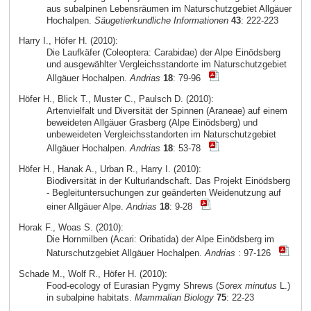
aus subalpinen Lebensräumen im Naturschutzgebiet Allgäuer
Hochalpen.
Säugetierkundliche Informationen
43
: 222-223
Harry I., Höfer H. (2010):
Die Laufkäfer (Coleoptera: Carabidae) der Alpe Einödsberg
und ausgewählter Vergleichsstandorte im Naturschutzgebiet
Allgäuer Hochalpen.
Andrias
18
: 79-96
Höfer H., Blick T., Muster C., Paulsch D. (2010):
Artenvielfalt und Diversität der Spinnen (Araneae) auf einem
beweideten Allgäuer Grasberg (Alpe Einödsberg) und
unbeweideten Vergleichsstandorten im Naturschutzgebiet
Allgäuer Hochalpen.
Andrias
18
: 53-78
Höfer H., Hanak A., Urban R., Harry I. (2010):
Biodiversität in der Kulturlandschaft. Das Projekt Einödsberg
- Begleituntersuchungen zur geänderten Weidenutzung auf
einer Allgäuer Alpe.
Andrias
18
: 9-28
Horak F., Woas S. (2010):
Die Hornmilben (Acari: Oribatida) der Alpe Einödsberg im
Naturschutzgebiet Allgäuer Hochalpen.
Andrias
: 97-126
Schade M., Wolf R., Höfer H. (2010):
Food-ecology of Eurasian Pygmy Shrews (
Sorex minutus
L.)
in subalpine habitats.
Mammalian Biology
75
: 22-23