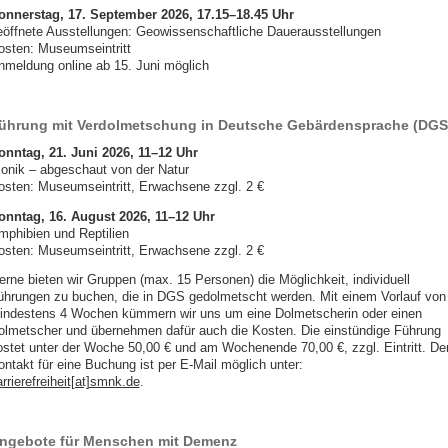
onnerstag, 17. September 2026
, 17.15–18.45 Uhr
eöffnete Ausstellungen: Geowissenschaftliche Dauerausstellungen
osten: Museumseintritt
nmeldung online ab 15. Juni möglich
ührung mit Verdolmetschung in Deutsche Gebärdensprache (DGS
onntag, 21. Juni 2026, 11–12 Uhr
ionik – abgeschaut von der Natur
osten: Museumseintritt, Erwachsene zzgl. 2 €
onntag, 16. August 2026, 11–12 Uhr
mphibien und Reptilien
osten: Museumseintritt, Erwachsene zzgl. 2 €
erne bieten wir Gruppen (max. 15 Personen) die Möglichkeit, individuell
ührungen zu buchen, die in DGS gedolmetscht werden. Mit einem Vorlauf von
indestens 4 Wochen kümmern wir uns um eine Dolmetscherin oder einen
olmetscher und übernehmen dafür auch die Kosten. Die einstündige Führung
ostet unter der Woche 50,00 € und am Wochenende 70,00 €, zzgl. Eintritt. De
ontakt für eine Buchung ist per E-Mail möglich unter:
rrierefreiheit[at]smnk.de
.
ngebote für Menschen mit Demenz