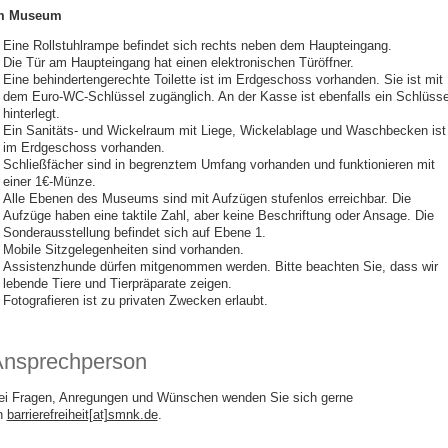
m Museum
Eine Rollstuhlrampe befindet sich rechts neben dem Haupteingang.
Die Tür am Haupteingang hat einen elektronischen Türöffner.
Eine behindertengerechte Toilette ist im Erdgeschoss vorhanden. Sie ist mit
dem Euro-WC-Schlüssel zugänglich. An der Kasse ist ebenfalls ein Schlüsse
hinterlegt.
Ein Sanitäts- und Wickelraum mit Liege, Wickelablage und Waschbecken ist
im Erdgeschoss vorhanden.
Schließfächer sind in begrenztem Umfang vorhanden und funktionieren mit
einer 1€-Münze.
Alle Ebenen des Museums sind mit Aufzügen stufenlos erreichbar. Die
Aufzüge haben eine taktile Zahl, aber keine Beschriftung oder Ansage. Die
Sonderausstellung befindet sich auf Ebene 1.
Mobile Sitzgelegenheiten sind vorhanden.
Assistenzhunde dürfen mitgenommen werden. Bitte beachten Sie, dass wir
lebende Tiere und Tierpräparate zeigen.
Fotografieren ist zu privaten Zwecken erlaubt.
nsprechperson
ei Fragen, Anregungen und Wünschen wenden Sie sich gerne
n
barrierefreiheit[at]smnk.de
.