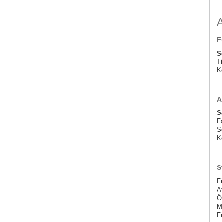
F
S
Ti
K
A
S
F
S
K
S
F
A
Ö
M
F