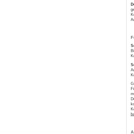
D
g
K
A
F
S
B
K
S
A
K
G
F
m
D
k
K
ba
A