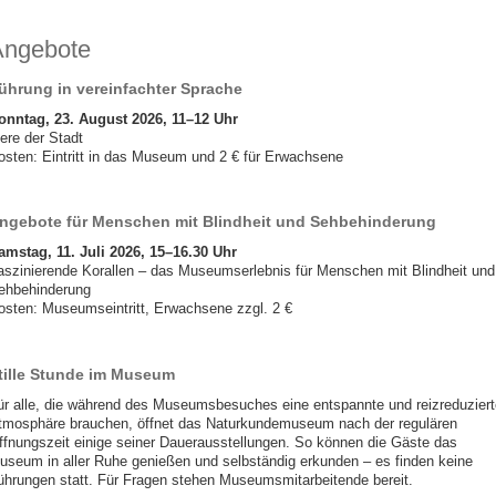
Angebote
ührung in vereinfachter Sprache
onntag, 23. August 2026, 11–12 Uhr
ere der Stadt
osten: Eintritt in das Museum und 2 € für Erwachsene
ngebote für Menschen mit Blindheit und Sehbehinderung
amstag, 11. Juli 2026, 15–16.30 Uhr
aszinierende Korallen – das Museumserlebnis für Menschen mit Blindheit und
ehbehinderung
osten: Museumseintritt, Erwachsene zzgl. 2 €
tille Stunde im Museum
ür alle, die während des Museumsbesuches eine entspannte und reizreduziert
tmosphäre brauchen, öffnet das Naturkundemuseum nach der regulären
ffnungszeit einige seiner Dauerausstellungen. So können die Gäste das
useum in aller Ruhe genießen und selbständig erkunden – es finden keine
ührungen statt. Für Fragen stehen Museumsmitarbeitende bereit.